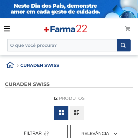
O que você procura?
TERMOS MAIS BUSCADOS
CURADEN SWISS
1
º
tadalafila
2
º
rosuvastatina 20mg
CURADEN SWISS
3
º
generico
12
PRODUTOS
4
º
aptamil
5
º
nutridrink
6
º
rosuvastatina
7
º
dipirona
FILTRAR
RELEVÂNCIA