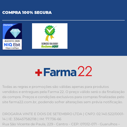
COMPRA 100% SEGURA
Todas as regras e promoções são válidas apenas para produtos
vendidos e entregues pela Farma 22. O preço válido será o da finalização
da compra. Preços e condições exclusivos para compras finalizadas pelo
site farma22.com.br, podendo sofrer alterações sem prévia notificação.
DROGARIA VINTE E DOIS DE SETEMBRO LTDA | CNPJ: 02.140.522/0001-
14 | IE: 336457582118 | IM: 77.736-66
Rua São Vicente de Paula, 229 - Centro - CEP: 07012-071 - Guarulhos –