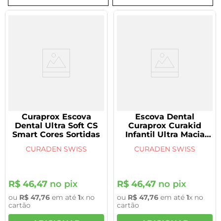
8
º
tadalafila 5mg
9
º
rivaroxabana 20mg
10
º
vitamina
Curaprox Escova
Escova Dental
Dental Ultra Soft CS
Curaprox Curakid
Smart Cores Sortidas
Infantil Ultra Macia
(4260)
CURADEN SWISS
CURADEN SWISS
R$
46
,
47
no pix
R$
46
,
47
no pix
ou
R$
47
,
76
em até
1
x no
ou
R$
47
,
76
em até
1
x no
cartão
cartão