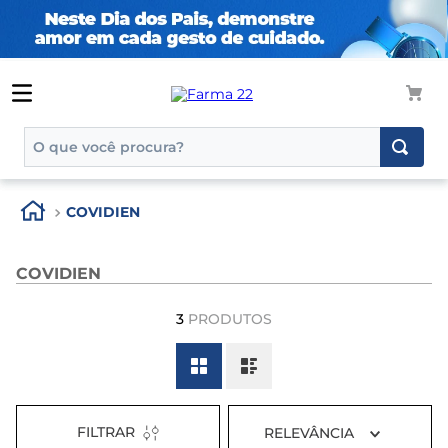
O que você procura?
TERMOS MAIS BUSCADOS
COVIDIEN
1
º
tadalafila
2
º
rosuvastatina 20mg
COVIDIEN
3
º
generico
3
PRODUTOS
4
º
aptamil
5
º
nutridrink
6
º
rosuvastatina
7
º
dipirona
FILTRAR
RELEVÂNCIA