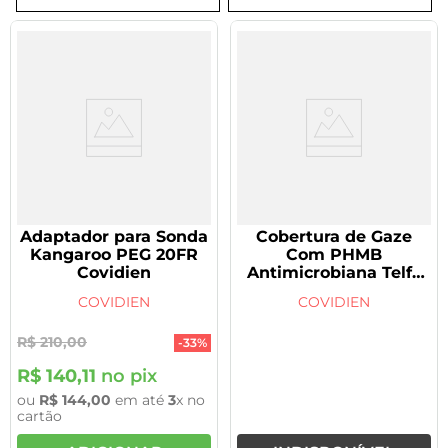
8
º
tadalafila 5mg
9
º
rivaroxabana 20mg
10
º
vitamina
Adaptador para Sonda
Cobertura de Gaze
Kangaroo PEG 20FR
Com PHMB
Covidien
Antimicrobiana Telfa
7,6 x 11,4cm Un -
COVIDIEN
COVIDIEN
Covidien 7662
R$
210
,
00
-
33%
R$
140
,
11
no pix
ou
R$
144
,
00
em até
3
x no
cartão