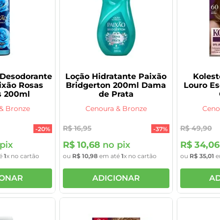
 Desodorante
Loção Hidratante Paixão
Kolest
ixão Rosas
Bridgerton 200ml Dama
Louro Es
s 200ml
de Prata
& Bronze
Cenoura & Bronze
Ceno
R$
16
,
95
R$
49
,
90
-
20%
-
37%
pix
R$
10
,
68
no pix
R$
34
,
06
é
1
x no cartão
ou
R$
10
,
98
em até
1
x no cartão
ou
R$
35
,
01
e
IONAR
ADICIONAR
AD