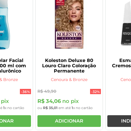
lar Facial
Koleston Deluxe 80
Esma
00 ml com
Louro Claro Coloração
Cremos
alurônico
Permanente
& Bronze
Cenoura & Bronze
Ceno
R$
49
,
90
-
36%
-
32%
pix
R$
34
,
06
no pix
té
1
x no cartão
ou
R$
35
,
01
em até
1
x no cartão
IONAR
ADICIONAR
IND