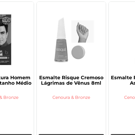
ntura Homem
Esmalte Risque Cremoso
Esmalte 
tanho Médio
Lágrimas de Vênus 8ml
A
& Bronze
Cenoura & Bronze
Ceno