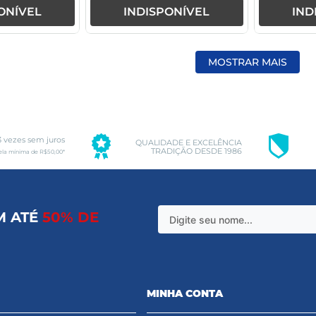
ONÍVEL
INDISPONÍVEL
IND
MOSTRAR MAIS
3 vezes sem juros
QUALIDADE E EXCELÊNCIA
TRADIÇÃO DESDE 1986
ela mínima de R$50,00*
M ATÉ
50% DE
MINHA CONTA