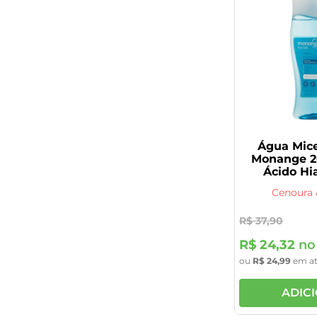
Água Mice
Monange 2
Ácido Hi
Cenoura 
R$
37
,
90
R$
24
,
32
no 
ou
R$
24
,
99
em a
ADIC