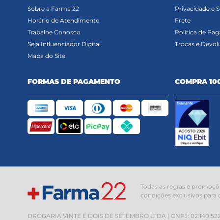
Sobre a Farma 22
Privacidade e 
Horário de Atendimento
Frete
Trabalhe Conosco
Política de Pa
Seja Influenciador Digital
Trocas e Devol
Mapa do Site
FORMAS DE PAGAMENTO
COMPRA 10
Todas as regras e promoçõe
condições exclusivos para 
DROGARIA VINTE E DOIS DE SETEMBRO LTDA | CNPJ: 02.140.522/000