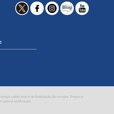
C
preço válido será o da finalização da compra. Preços e
m prévia notificação.