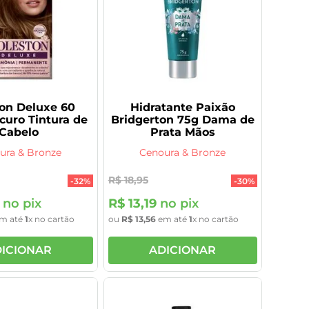
on Deluxe 60
Hidratante Paixão
curo Tintura de
Bridgerton 75g Dama de
Cabelo
Prata Mãos
ura & Bronze
Cenoura & Bronze
R$
18
,
95
-
32%
-
30%
no pix
R$
13
,
19
no pix
m até
1
x no cartão
ou
R$
13
,
56
em até
1
x no cartão
ICIONAR
ADICIONAR