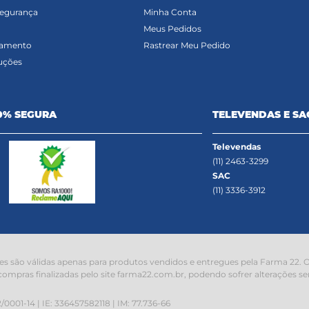
Segurança
Minha Conta
Meus Pedidos
gamento
Rastrear Meu Pedido
uções
0% SEGURA
TELEVENDAS E SA
Televendas
(11) 2463-3299
SAC
(11) 3336-3912
s são válidas apenas para produtos vendidos e entregues pela Farma 22. O 
compras finalizadas pelo site farma22.com.br, podendo sofrer alterações se
1-14 | IE: 336457582118 | IM: 77.736-66