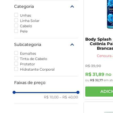
9
º
vitamina
Categoria
10
º
rivaroxabana 20mg
Unhas
Linha Solar
Cabelo
Pele
Body Splash
Colônia Pa
Subcategoria
Branca
Esmaltes
Cenoura 
Tinta de Cabelo
Protetor
R$
39
,
90
Hidratante Corporal
R$
31
,
89
no 
ou
R$
32
,
77
em at
Faixas de preço
ADIC
R$ 10,00
–
R$ 40,00