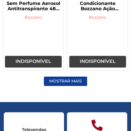
Sem Perfume Aerosol
Condicionante
Antitranspirante 48h
Bozzano Ação
150ml
Prolongada Mega
Bozzano
Bozzano
Fixação 300g
INDISPONÍVEL
INDISPONÍVEL
MOSTRAR MAIS
Televendas