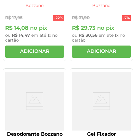
Bozzano
Bozzano
R$
17
,
95
R$
31
,
90
-
22%
-
7%
R$
14
,
08
no pix
R$
29
,
73
no pix
ou
R$
14
,
47
em até
1
x no
ou
R$
30
,
56
em até
1
x no
cartão
cartão
ADICIONAR
ADICIONAR
Desodorante Bozzano
Gel Fixador