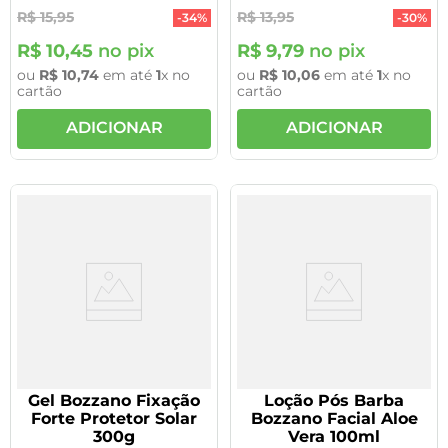
R$
15
,
95
R$
13
,
95
-
34%
-
30%
R$
10
,
45
no pix
R$
9
,
79
no pix
ou
R$
10
,
74
em até
1
x no
ou
R$
10
,
06
em até
1
x no
cartão
cartão
ADICIONAR
ADICIONAR
Gel Bozzano Fixação
Loção Pós Barba
Forte Protetor Solar
Bozzano Facial Aloe
300g
Vera 100ml