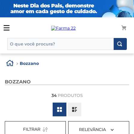
O que você procura?
TERMOS MAIS BUSCADOS
Bozzano
1
º
tadalafila
2
º
rosuvastatina 20mg
BOZZANO
3
º
generico
34
PRODUTOS
4
º
nutridrink
5
º
aptamil
6
º
rosuvastatina
7
º
dipirona
FILTRAR
RELEVÂNCIA