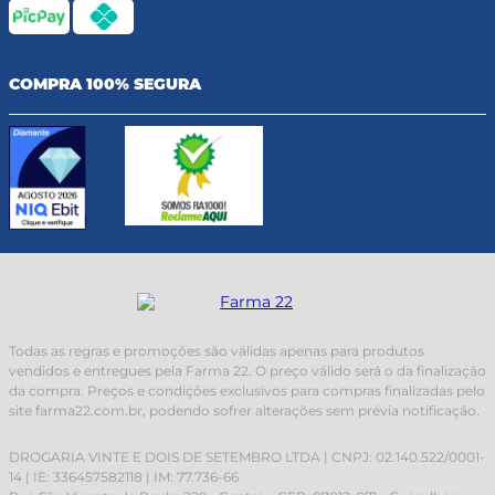
COMPRA 100% SEGURA
Todas as regras e promoções são válidas apenas para produtos
vendidos e entregues pela Farma 22. O preço válido será o da finalização
da compra. Preços e condições exclusivos para compras finalizadas pelo
site farma22.com.br, podendo sofrer alterações sem prévia notificação.
DROGARIA VINTE E DOIS DE SETEMBRO LTDA | CNPJ: 02.140.522/0001-
14 | IE: 336457582118 | IM: 77.736-66