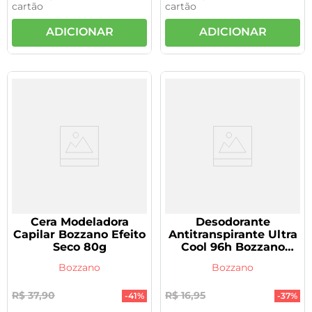
cartão
cartão
ADICIONAR
ADICIONAR
Cera Modeladora
Desodorante
Capilar Bozzano Efeito
Antitranspirante Ultra
Seco 80g
Cool 96h Bozzano
Clinical 150ml
Bozzano
Bozzano
R$
37
,
90
R$
16
,
95
-
41%
-
37%