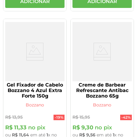
ADICIONAR
ADICIONAR
Gel Fixador de Cabelo
Creme de Barbear
Bozzano 4 Azul Extra
Refrescante Antibac
Forte 150g
Bozzano 65g
Bozzano
Bozzano
R$
13
,
95
R$
15
,
95
-
19%
-
42%
R$
11
,
33
no pix
R$
9
,
30
no pix
ou
R$
11
,
64
em até
1
x no
ou
R$
9
,
56
em até
1
x no