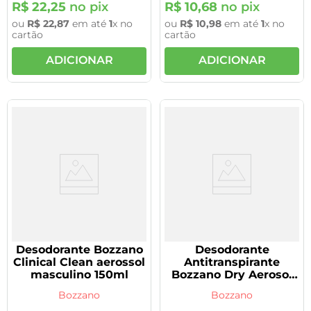
R$
22
,
25
no pix
R$
10
,
68
no pix
ou
R$
22
,
87
em até
1
x no
ou
R$
10
,
98
em até
1
x no
cartão
cartão
ADICIONAR
ADICIONAR
Desodorante Bozzano
Desodorante
Clinical Clean aerossol
Antitranspirante
masculino 150ml
Bozzano Dry Aerosol
90G
Bozzano
Bozzano