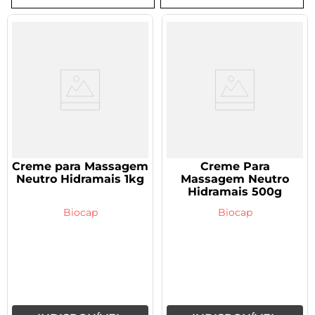
8
º
tadalafila 5mg
9
º
vitamina
10
º
rivaroxabana 20mg
Creme para Massagem
Creme Para
Neutro Hidramais 1kg
Massagem Neutro
Hidramais 500g
Biocap
Biocap