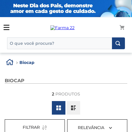
O que você procura?
TERMOS MAIS BUSCADOS
Biocap
1
º
tadalafila
2
º
rosuvastatina 20mg
BIOCAP
3
º
generico
2
PRODUTOS
4
º
aptamil
5
º
nutridrink
6
º
rosuvastatina
7
º
dipirona
FILTRAR
RELEVÂNCIA