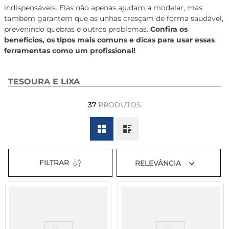
indispensáveis. Elas não apenas ajudam a modelar, mas
8
º
tadalafila 5mg
também garantem que as unhas cresçam de forma saudável,
9
º
rivaroxabana 20mg
prevenindo quebras e outros problemas.
Confira os
benefícios, os tipos mais comuns e dicas para usar essas
10
º
vitamina
ferramentas como um profissional!
TESOURA E LIXA
37
PRODUTOS
FILTRAR
RELEVÂNCIA