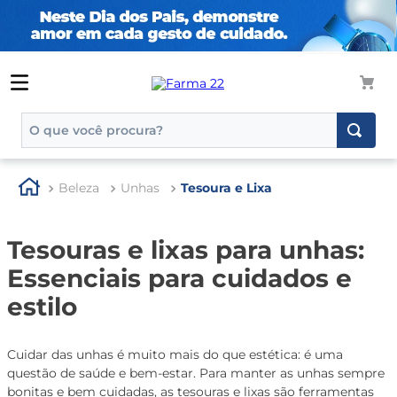
O que você procura?
TERMOS MAIS BUSCADOS
Beleza
Unhas
Tesoura e Lixa
1
º
tadalafila
2
º
rosuvastatina 20mg
Tesouras e lixas para unhas:
3
º
generico
Essenciais para cuidados e
4
º
aptamil
estilo
5
º
nutridrink
6
º
rosuvastatina
Cuidar das unhas é muito mais do que estética: é uma
questão de saúde e bem-estar. Para manter as unhas sempre
7
º
dipirona
bonitas e bem cuidadas, as tesouras e lixas são ferramentas