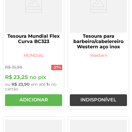
Tesoura Mundial Flex
Tesoura para
Curva BC323
barbeiro/cabelereiro
Western aço inox
MUNDIAL
Western
R$
31
,
90
-
27%
R$
23
,
25
no pix
ou
R$
23
,
90
em até
1
x no
cartão
ADICIONAR
INDISPONÍVEL