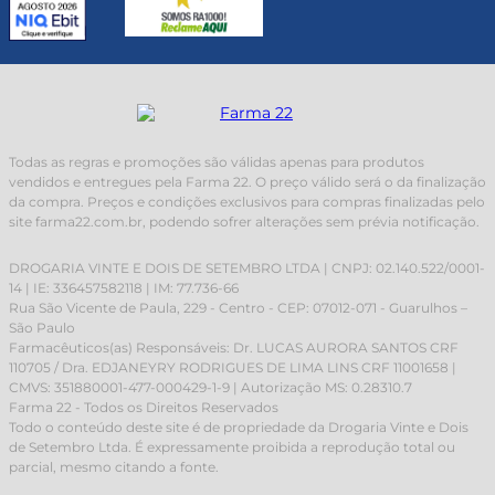
Todas as regras e promoções são válidas apenas para produtos
vendidos e entregues pela Farma 22. O preço válido será o da finalização
da compra. Preços e condições exclusivos para compras finalizadas pelo
site farma22.com.br, podendo sofrer alterações sem prévia notificação.
DROGARIA VINTE E DOIS DE SETEMBRO LTDA | CNPJ: 02.140.522/0001-
14 | IE: 336457582118 | IM: 77.736-66
Rua São Vicente de Paula, 229 - Centro - CEP: 07012-071 - Guarulhos –
São Paulo
Farmacêuticos(as) Responsáveis: Dr. LUCAS AURORA SANTOS CRF
110705 / Dra. EDJANEYRY RODRIGUES DE LIMA LINS CRF 11001658 |
CMVS: 351880001-477-000429-1-9 | Autorização MS: 0.28310.7
Farma 22 - Todos os Direitos Reservados
Todo o conteúdo deste site é de propriedade da Drogaria Vinte e Dois
de Setembro Ltda. É expressamente proibida a reprodução total ou
parcial, mesmo citando a fonte.