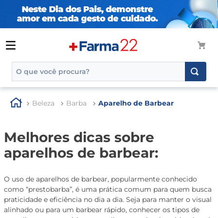
O que você procura?
TERMOS MAIS BUSCADOS
Beleza
Barba
Aparelho de Barbear
1
º
tadalafila
2
º
rosuvastatina 20mg
Melhores dicas sobre
3
º
generico
aparelhos de barbear:
4
º
aptamil
5
º
nutridrink
O uso de aparelhos de barbear, popularmente conhecido
como “prestobarba”, é uma prática comum para quem busca
6
º
rosuvastatina
praticidade e eficiência no dia a dia. Seja para manter o visual
7
º
dipirona
alinhado ou para um barbear rápido, conhecer os tipos de