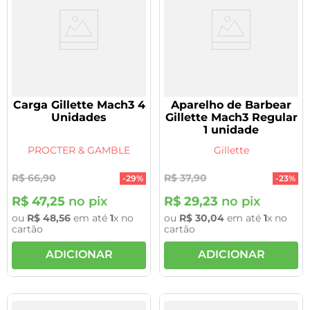
Carga Gillette Mach3 4
Aparelho de Barbear
Unidades
Gillette Mach3 Regular
1 unidade
PROCTER & GAMBLE
Gillette
R$
66
,
90
R$
37
,
90
-
29%
-
23%
R$
47
,
25
no pix
R$
29
,
23
no pix
ou
R$
48
,
56
em até
1
x no
ou
R$
30
,
04
em até
1
x no
cartão
cartão
ADICIONAR
ADICIONAR