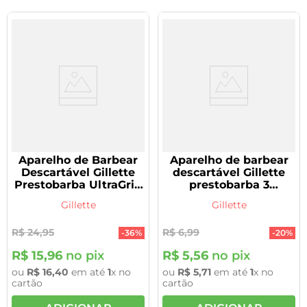
Aparelho de Barbear
Aparelho de barbear
Descartável Gillette
descartável Gillette
Prestobarba UltraGrip
prestobarba 3
3 com 2 Unidades
Champions
Gillette
Gillette
R$
24
,
95
R$
6
,
99
-
36%
-
20%
R$
15
,
96
no pix
R$
5
,
56
no pix
ou
R$
16
,
40
em até
1
x no
ou
R$
5
,
71
em até
1
x no
cartão
cartão