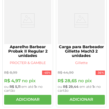
Aparelho Barbear
Carga para Barbeador
Probak II Regular 2
Gillette Mach3 2
unidades
unidades
PROCTER & GAMBLE
Gillette
R$
8
,
99
R$
44
,
90
-
45%
-
36%
R$
4
,
97
no pix
R$
28
,
65
no pix
ou
R$
5
,
11
em até
1
x no
ou
R$
29
,
44
em até
1
x no
cartão
cartão
ADICIONAR
ADICIONAR