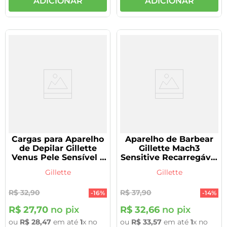
ADICIONAR
ADICIONAR
Cargas para Aparelho
Aparelho de Barbear
de Depilar Gillette
Gillette Mach3
Venus Pele Sensível 2
Sensitive Recarregável
Unidades
1 unidade
Gillette
Gillette
R$
32
,
90
R$
37
,
90
-
16%
-
14%
R$
27
,
70
no pix
R$
32
,
66
no pix
ou
R$
28
,
47
em até
1
x no
ou
R$
33
,
57
em até
1
x no