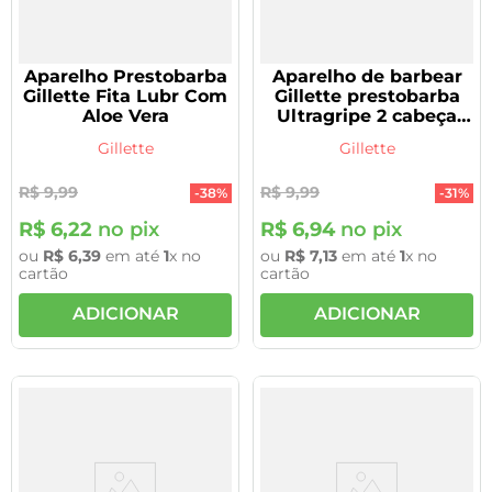
Aparelho Prestobarba
Aparelho de barbear
Gillette Fita Lubr Com
Gillette prestobarba
Aloe Vera
Ultragripe 2 cabeça
móvel 2 unidades
Gillette
Gillette
R$
9
,
99
R$
9
,
99
-
38%
-
31%
R$
6
,
22
no pix
R$
6
,
94
no pix
ou
R$
6
,
39
em até
1
x no
ou
R$
7
,
13
em até
1
x no
cartão
cartão
ADICIONAR
ADICIONAR