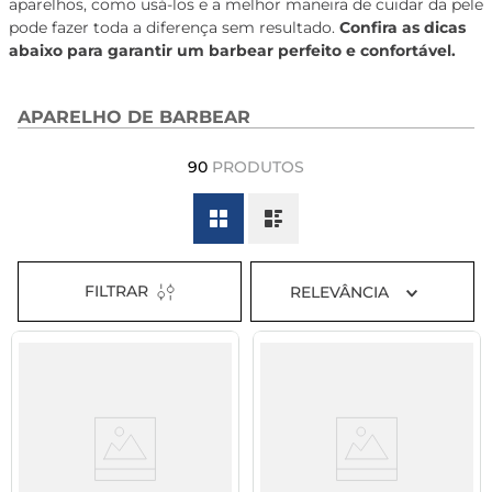
aparelhos, como usá-los e a melhor maneira de cuidar da pele
8
º
tadalafila 5mg
pode fazer toda a diferença sem resultado.
Confira as dicas
abaixo para garantir um barbear perfeito e confortável.
9
º
vitamina
10
º
rivaroxabana 20mg
APARELHO DE BARBEAR
90
PRODUTOS
FILTRAR
RELEVÂNCIA