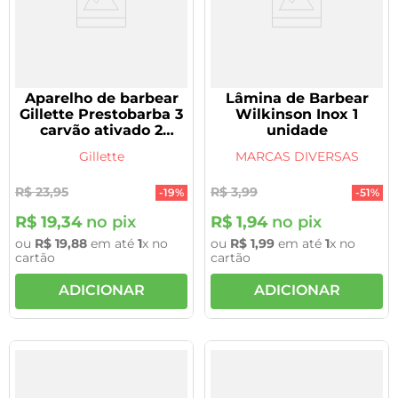
Aparelho de barbear
Lâmina de Barbear
Gillette Prestobarba 3
Wilkinson Inox 1
carvão ativado 2
unidade
unidades
Gillette
MARCAS DIVERSAS
R$
23
,
95
R$
3
,
99
-
19%
-
51%
R$
19
,
34
no pix
R$
1
,
94
no pix
ou
R$
19
,
88
em até
1
x no
ou
R$
1
,
99
em até
1
x no
cartão
cartão
ADICIONAR
ADICIONAR