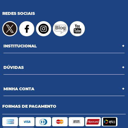
REDES SOCIAIS
INSTITUCIONAL
+
DÚVIDAS
+
MINHA CONTA
+
FORMAS DE PAGAMENTO