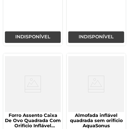
INDISPONÍVEL
INDISPONÍVEL
Forro Assento Caixa
Almofada inflável
De Ovo Quadrada Com
quadrada sem orifício
Orifício Inflável
AquaSonus