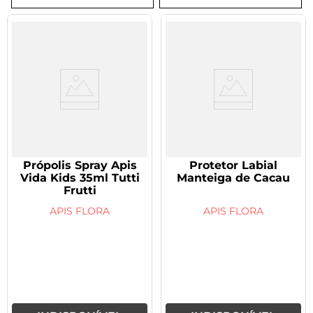
8
º
tadalafila 5mg
9
º
vitamina
10
º
rivaroxabana 20mg
Própolis Spray Apis
Protetor Labial
Vida Kids 35ml Tutti
Manteiga de Cacau
Frutti
APIS FLORA
APIS FLORA