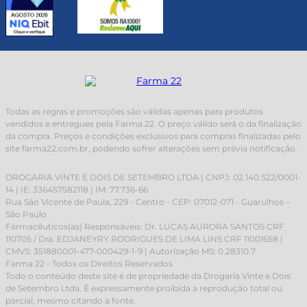
Todas as regras e promoções são válidas apenas para produtos
vendidos e entregues pela Farma 22. O preço válido será o da finalização
da compra. Preços e condições exclusivos para compras finalizadas pelo
site farma22.com.br, podendo sofrer alterações sem prévia notificação.
DROGARIA VINTE E DOIS DE SETEMBRO LTDA | CNPJ: 02.140.522/0001-
14 | IE: 336457582118 | IM: 77.736-66
Rua São Vicente de Paula, 229 - Centro - CEP: 07012-071 - Guarulhos –
São Paulo
Farmacêuticos(as) Responsáveis: Dr. LUCAS AURORA SANTOS CRF
110705 / Dra. EDJANEYRY RODRIGUES DE LIMA LINS CRF 11001658 |
CMVS: 351880001-477-000429-1-9 | Autorização MS: 0.28310.7
Farma 22 - Todos os Direitos Reservados
Todo o conteúdo deste site é de propriedade da Drogaria Vinte e Dois
de Setembro Ltda. É expressamente proibida a reprodução total ou
parcial, mesmo citando a fonte.