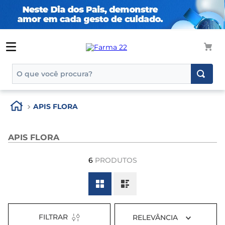
O que você procura?
TERMOS MAIS BUSCADOS
APIS FLORA
1
º
tadalafila
2
º
rosuvastatina 20mg
APIS FLORA
3
º
generico
6
PRODUTOS
4
º
aptamil
5
º
nutridrink
6
º
rosuvastatina
7
º
dipirona
FILTRAR
RELEVÂNCIA