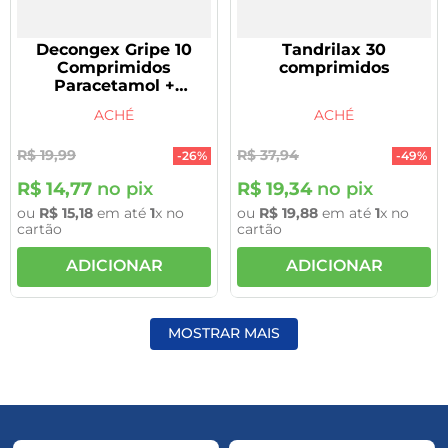
Decongex Gripe 10
Tandrilax 30
Comprimidos
comprimidos
Paracetamol +
Fenilefrina +
ACHÉ
ACHÉ
Clorfenamina
R$
19
,
99
R$
37
,
94
-
26%
-
49%
R$
14
,
77
no pix
R$
19
,
34
no pix
ou
R$
15
,
18
em até
1
x no
ou
R$
19
,
88
em até
1
x no
cartão
cartão
ADICIONAR
ADICIONAR
MOSTRAR MAIS