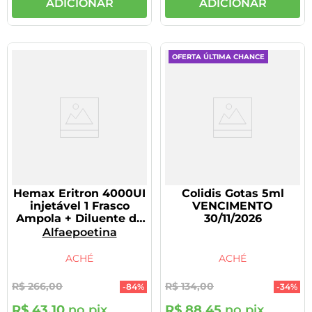
ADICIONAR
ADICIONAR
OFERTA ÚLTIMA CHANCE
Hemax Eritron 4000UI
Colidis Gotas 5ml
injetável 1 Frasco
VENCIMENTO
Ampola + Diluente de
30/11/2026
2ml
Alfaepoetina
ACHÉ
ACHÉ
R$
266
,
00
R$
134
,
00
-
84%
-
34%
R$
43
,
10
no pix
R$
88
,
45
no pix