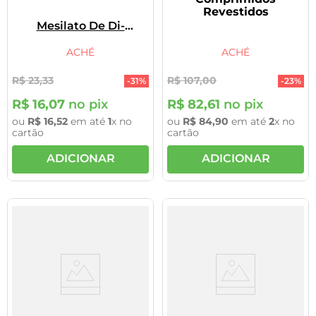
Revestidos
Mesilato De Di-
Hidroergotamina,
Cafeína,
ACHÉ
ACHÉ
Dipirona
Dipirona
Sodica
R$
23
,
33
R$
107
,
00
-
31%
-
23%
R$
16
,
07
no pix
R$
82
,
61
no pix
ou
R$
16
,
52
em até
1
x no
ou
R$
84
,
90
em até
2
x no
cartão
cartão
ADICIONAR
ADICIONAR