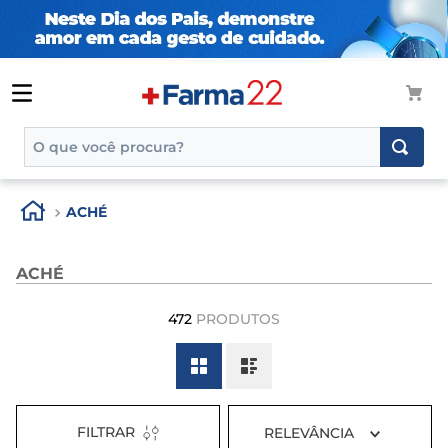
O que você procura?
TERMOS MAIS BUSCADOS
ACHÉ
1
º
tadalafila
2
º
rosuvastatina 20mg
ACHÉ
3
º
generico
472
PRODUTOS
4
º
aptamil
5
º
nutridrink
6
º
rosuvastatina
7
º
dipirona
FILTRAR
RELEVÂNCIA