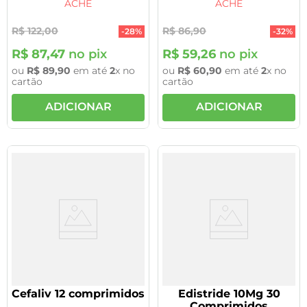
ACHÉ
ACHÉ
R$
122
,
00
R$
86
,
90
-
28%
-
32%
R$
87
,
47
no pix
R$
59
,
26
no pix
ou
R$
89
,
90
em até
2
x no
ou
R$
60
,
90
em até
2
x no
cartão
cartão
ADICIONAR
ADICIONAR
Cefaliv 12 comprimidos
Edistride 10Mg 30
Comprimidos