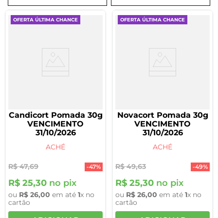
8
º
tadalafila 5mg
OFERTA ÚLTIMA CHANCE
OFERTA ÚLTIMA CHANCE
9
º
vitamina
10
º
rivaroxabana 20mg
Candicort Pomada 30g
Novacort Pomada 30g
VENCIMENTO
VENCIMENTO
31/10/2026
31/10/2026
ACHÉ
ACHÉ
R$
47
,
69
R$
49
,
63
-
47%
-
49%
R$
25
,
30
no pix
R$
25
,
30
no pix
ou
R$
26
,
00
em até
1
x no
ou
R$
26
,
00
em até
1
x no
cartão
cartão