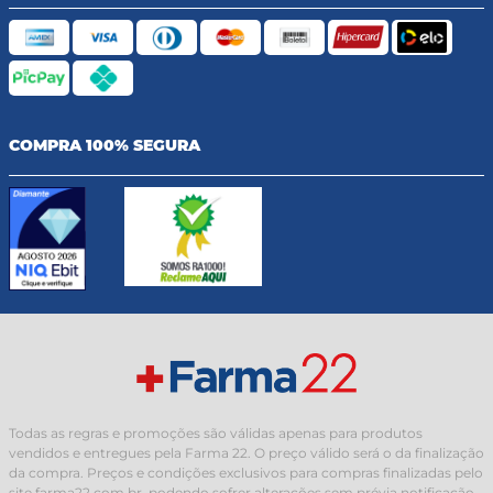
COMPRA 100% SEGURA
Todas as regras e promoções são válidas apenas para produtos
vendidos e entregues pela Farma 22. O preço válido será o da finalização
da compra. Preços e condições exclusivos para compras finalizadas pelo
site farma22.com.br, podendo sofrer alterações sem prévia notificação.