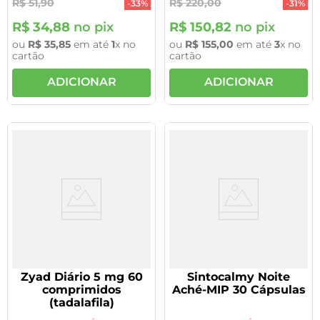
R$
51
,
90
R$
220
,
00
-
33%
-
31%
R$
34
,
88
no pix
R$
150
,
82
no pix
ou
R$
35
,
85
em até
1
x no
ou
R$
155
,
00
em até
3
x no
cartão
cartão
ADICIONAR
ADICIONAR
Zyad Diário 5 mg 60
Sintocalmy Noite
comprimidos
Aché-MIP 30 Cápsulas
(tadalafila)