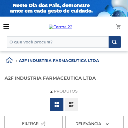
O que você procura?
TERMOS MAIS BUSCADOS
A2F INDUSTRIA FARMACEUTICA LTDA
1
º
tadalafila
2
º
rosuvastatina 20mg
A2F INDUSTRIA FARMACEUTICA LTDA
3
º
generico
2
PRODUTOS
4
º
aptamil
5
º
nutridrink
6
º
rosuvastatina
7
º
dipirona
FILTRAR
RELEVÂNCIA