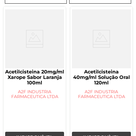
8
º
tadalafila 5mg
9
º
rivaroxabana 20mg
10
º
vitamina
Acetilcisteina 20mg/ml
Acetilcisteina
Xarope Sabor Laranja
40mg/ml Solução Oral
100ml
120ml
A2F INDUSTRIA
A2F INDUSTRIA
FARMACEUTICA LTDA
FARMACEUTICA LTDA