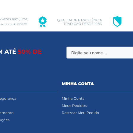
3 vezes sem juros
QUALIDADE E EXCELÊNCIA
TRADIÇÃO DESDE 1986
ela mínima de R$50,00*
M ATÉ
50% DE
MINHA CONTA
Segurança
Minha Conta
Meus Pedidos
gamento
Rastrear Meu Pedido
uções