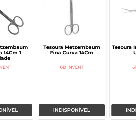
etzembaum
Tesoura Metzembaum
Tesoura I
a 14Cm 1
Fina Curva 14Cm
dade
NVENT
6B INVENT
6
ONÍVEL
INDISPONÍVEL
IND