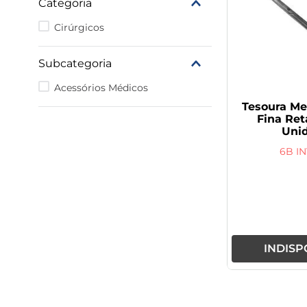
Categoria
9
º
rivaroxabana 20mg
Cirúrgicos
10
º
vitamina
Subcategoria
Acessórios Médicos
Tesoura M
Fina Ret
Uni
6B I
INDISP