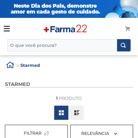
O que você procura?
TERMOS MAIS BUSCADOS
Starmed
1
º
tadalafila
2
º
rosuvastatina 20mg
STARMED
3
º
generico
1
PRODUTO
4
º
nutridrink
5
º
aptamil
6
º
rosuvastatina
7
º
dipirona
FILTRAR
RELEVÂNCIA