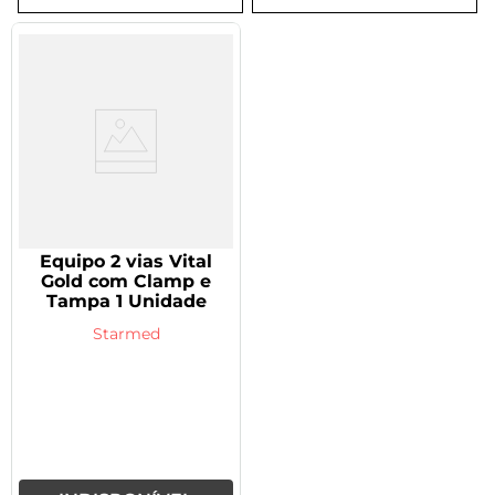
8
º
tadalafila 5mg
9
º
vitamina
10
º
rivaroxabana 20mg
Equipo 2 vias Vital
Gold com Clamp e
Tampa 1 Unidade
Starmed