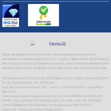
Todas as regras e promoções são válidas apenas para produtos
vendidos e entregues pela Farma 22. O preço válido será o da finalização
da compra. Preços e condições exclusivos para compras finalizadas pelo
site farma22.com.br, podendo sofrer alterações sem prévia notificação.
DROGARIA VINTE E DOIS DE SETEMBRO LTDA | CNPJ: 02.140.522/0001-
14 | IE: 336457582118 | IM: 77.736-66
Rua São Vicente de Paula, 229 - Centro - CEP: 07012-071 - Guarulhos –
São Paulo
Farmacêuticos(as) Responsáveis: Dr. LUCAS AURORA SANTOS CRF
110705 / Dra. EDJANEYRY RODRIGUES DE LIMA LINS CRF 11001658 |
CMVS: 351880001-477-000429-1-9 | Autorização MS: 0.28310.7
Farma 22 - Todos os Direitos Reservados