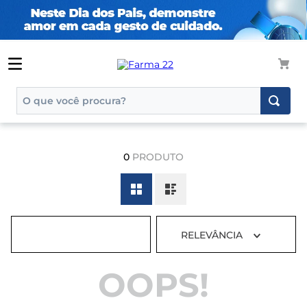
O que você procura?
TERMOS MAIS BUSCADOS
1
º
tadalafila
0
PRODUTO
2
º
rosuvastatina 20mg
3
º
generico
4
º
aptamil
RELEVÂNCIA
5
º
nutridrink
6
º
rosuvastatina
OOPS!
7
º
dipirona