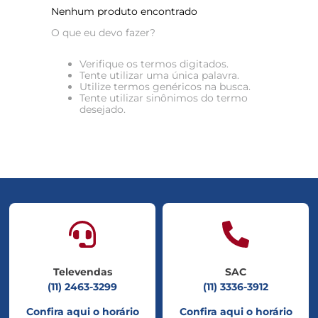
8
º
tadalafila 5mg
Nenhum produto encontrado
O que eu devo fazer?
9
º
vitamina
10
º
rivaroxabana 20mg
Verifique os termos digitados.
Tente utilizar uma única palavra.
Utilize termos genéricos na busca.
Tente utilizar sinônimos do termo
desejado.
Televendas
SAC
(11) 2463-3299
(11) 3336-3912
Confira aqui o horário
Confira aqui o horário