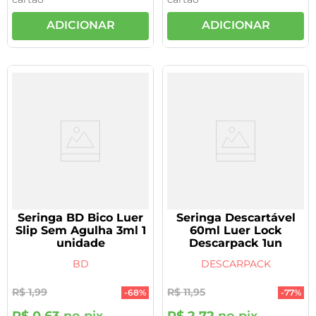
ADICIONAR
ADICIONAR
Seringa BD Bico Luer
Seringa Descartável
Slip Sem Agulha 3ml 1
60ml Luer Lock
unidade
Descarpack 1un
BD
DESCARPACK
R$
1
,
99
R$
11
,
95
-
68%
-
77%
R$
0
,
63
no pix
R$
2
,
72
no pix