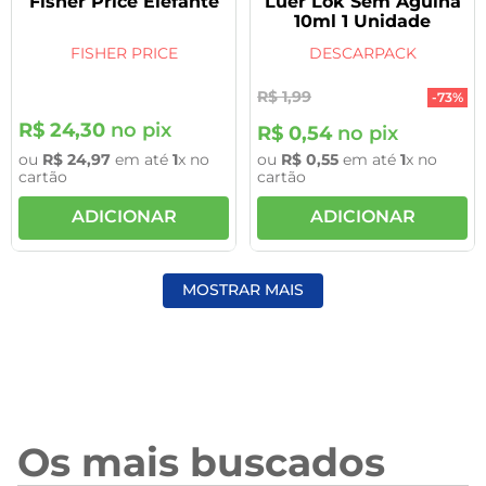
Fisher Price Elefante
Luer Lok Sem Agulha
10ml 1 Unidade
FISHER PRICE
DESCARPACK
R$
1
,
99
-
73%
R$
24
,
30
no pix
R$
0
,
54
no pix
ou
R$
24
,
97
em até
1
x no
ou
R$
0
,
55
em até
1
x no
cartão
cartão
ADICIONAR
ADICIONAR
MOSTRAR MAIS
Os mais buscados