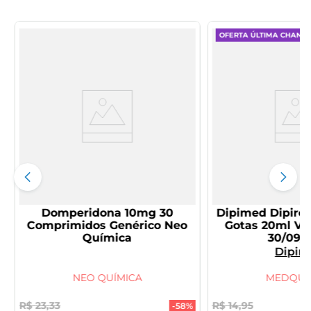
OFERTA ÚLTIMA CHANC
Domperidona 10mg 30
Dipimed Dipiro
Comprimidos Genérico Neo
Gotas 20ml V
Química
30/09/
Dipir
NEO QUÍMICA
MEDQUÍ
R$
23
,
33
R$
14
,
95
-
58%