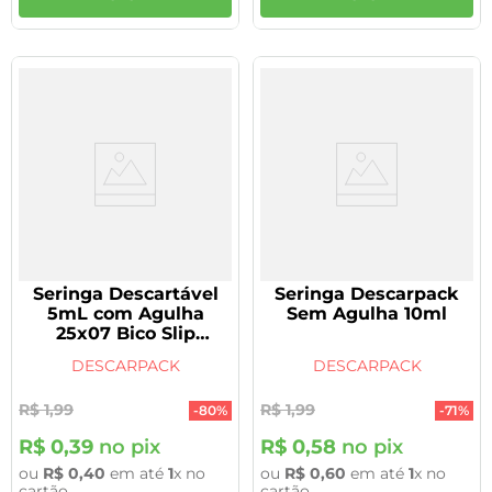
Seringa Descartável
Seringa Descarpack
5mL com Agulha
Sem Agulha 10ml
25x07 Bico Slip
Descarpack
DESCARPACK
DESCARPACK
R$
1
,
99
R$
1
,
99
-
80%
-
71%
R$
0
,
39
no pix
R$
0
,
58
no pix
ou
R$
0
,
40
em até
1
x no
ou
R$
0
,
60
em até
1
x no
cartão
cartão