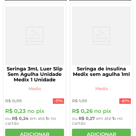
8
º
tadalafila 5mg
9
º
rivaroxabana 20mg
10
º
vitamina
Seringa 3mL Luer Slip
Seringa de insulina
Sem Agulha Unidade
Medix sem agulha 1ml
Medix 1 Unidade
Medix
Medix
R$
0
,
99
R$
1
,
99
-
77%
-
87%
R$
0
,
23
no pix
R$
0
,
26
no pix
ou
R$
0
,
24
em até
1
x no
ou
R$
0
,
27
em até
1
x no
cartão
cartão
ADICIONAR
ADICIONAR