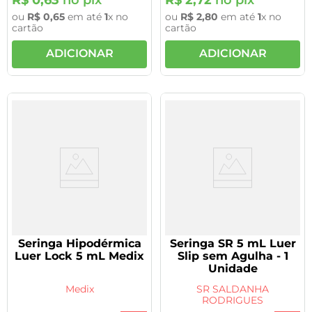
ou
R$
0
,
65
em até
1
x no
ou
R$
2
,
80
em até
1
x no
cartão
cartão
ADICIONAR
ADICIONAR
Seringa Hipodérmica
Seringa SR 5 mL Luer
Luer Lock 5 mL Medix
Slip sem Agulha - 1
Unidade
Medix
SR SALDANHA
RODRIGUES