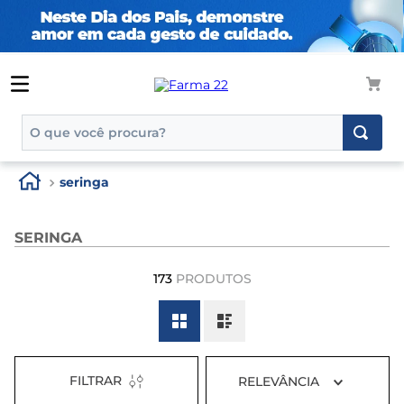
O que você procura?
TERMOS MAIS BUSCADOS
seringa
1
º
tadalafila
2
º
rosuvastatina 20mg
SERINGA
3
º
generico
173
PRODUTOS
4
º
aptamil
5
º
nutridrink
6
º
rosuvastatina
FILTRAR
RELEVÂNCIA
7
º
dipirona