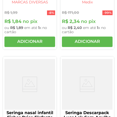
MARCAS DIVERSAS
Medix
R$
1
,
99
R$
171
,
00
-
8%
-
99%
R$
1
,
84
no pix
R$
2
,
34
no pix
ou
R$
1
,
89
em até
1
x no
ou
R$
2
,
40
em até
1
x no
cartão
cartão
ADICIONAR
ADICIONAR
Seringa nasal infantil
Seringa Descarpack