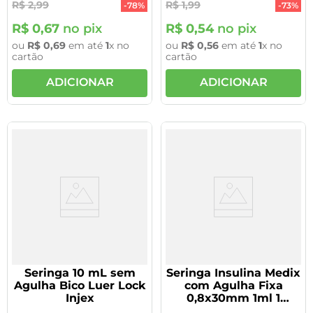
R$
2
,
99
R$
1
,
99
-
78%
-
73%
R$
0
,
67
no pix
R$
0
,
54
no pix
ou
R$
0
,
69
em até
1
x no
ou
R$
0
,
56
em até
1
x no
cartão
cartão
ADICIONAR
ADICIONAR
Seringa 10 mL sem
Seringa Insulina Medix
Agulha Bico Luer Lock
com Agulha Fixa
Injex
0,8x30mm 1ml 1
Unidade