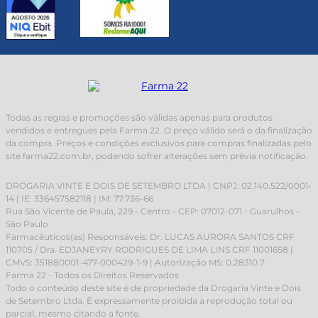
Todas as regras e promoções são válidas apenas para produtos
vendidos e entregues pela Farma 22. O preço válido será o da finalização
da compra. Preços e condições exclusivos para compras finalizadas pelo
site farma22.com.br, podendo sofrer alterações sem prévia notificação.
DROGARIA VINTE E DOIS DE SETEMBRO LTDA | CNPJ: 02.140.522/0001-
14 | IE: 336457582118 | IM: 77.736-66
Rua São Vicente de Paula, 229 - Centro - CEP: 07012-071 - Guarulhos –
São Paulo
Farmacêuticos(as) Responsáveis: Dr. LUCAS AURORA SANTOS CRF
110705 / Dra. EDJANEYRY RODRIGUES DE LIMA LINS CRF 11001658 |
CMVS: 351880001-477-000429-1-9 | Autorização MS: 0.28310.7
Farma 22 - Todos os Direitos Reservados
Todo o conteúdo deste site é de propriedade da Drogaria Vinte e Dois
de Setembro Ltda. É expressamente proibida a reprodução total ou
parcial, mesmo citando a fonte.