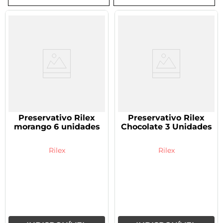
8
º
tadalafila 5mg
9
º
vitamina
10
º
rivaroxabana 20mg
Preservativo Rilex
Preservativo Rilex
morango 6 unidades
Chocolate 3 Unidades
Rilex
Rilex