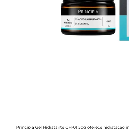
9
º
rivaroxabana 20mg
10
º
vitamina
Principia Gel Hidratante GH-01 50g oferece hidratação in