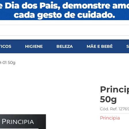
DOS
ICOS
HIGIENE
BELEZA
MÃE E BEBÊ
H-01 50g
Princi
50g
1276
Principia