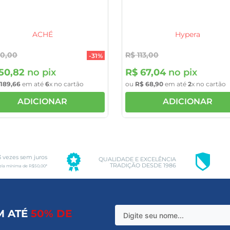
ACHÉ
Hypera
20
,
00
R$
113
,
00
-
31%
150
,
82
no pix
R$
67
,
04
no pix
189
,
66
em até
6
x no cartão
ou
R$
68
,
90
em até
2
x no cartão
ADICIONAR
ADICIONAR
3 vezes sem juros
QUALIDADE E EXCELÊNCIA
TRADIÇÃO DESDE 1986
ela mínima de R$50,00*
M ATÉ
50% DE