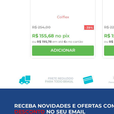
Colflex
R$
254
,
00
R$
2
-
39%
R$
155
,
68
no pix
R$
ou
R$
195
,
78
em até
6
x no cartão
ou
R$
ADICIONAR
FRETE REDUZIDO
PARA TODO BRASIL
Parc
RECEBA NOVIDADES E OFERTAS CO
DESCONTO
NO SEU EMAIL