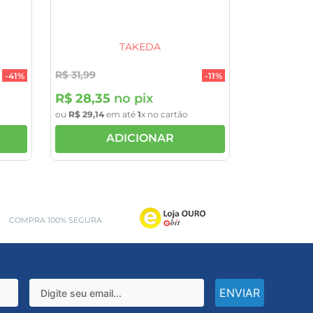
Bacitracina Zíncica
TAKEDA
R$
31
,
99
-
41%
-
11%
R$
28
,
35
no pix
ou
R$
29
,
14
em até
1
x no cartão
ADICIONAR
COMPRA 100% SEGURA
ENVIAR