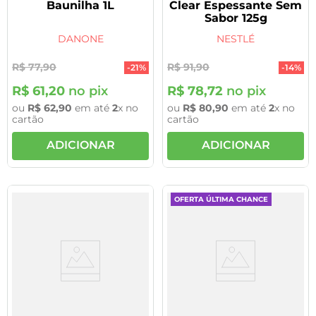
Baunilha 1L
Clear Espessante Sem
Sabor 125g
DANONE
NESTLÉ
R$
77
,
90
R$
91
,
90
-
21%
-
14%
R$
61
,
20
no pix
R$
78
,
72
no pix
ou
R$
62
,
90
em até
2
x no
ou
R$
80
,
90
em até
2
x no
cartão
cartão
ADICIONAR
ADICIONAR
OFERTA ÚLTIMA CHANCE