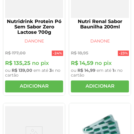
Nutridrink Protein Pó
Nutri Renal Sabor
Sem Sabor Zero
Baunilha 200ml
Lactose 700g
DANONE
DANONE
R$
177
,
00
R$
18
,
95
-
24%
-
23%
R$
135
,
25
no pix
R$
14
,
59
no pix
ou
R$
139
,
00
em até
3
x no
ou
R$
14
,
99
em até
1
x no
cartão
cartão
ADICIONAR
ADICIONAR