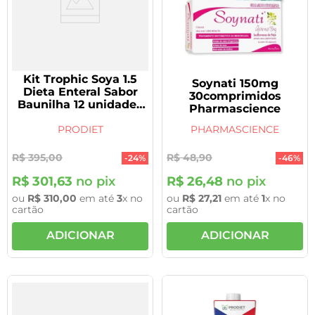
Kit Trophic Soya 1.5
Soynati 150mg
Dieta Enteral Sabor
30comprimidos
Baunilha 12 unidades
Pharmascience
de 1L Cada
PRODIET
PHARMASCIENCE
R$
395
,
00
R$
48
,
90
-
24%
-
46%
R$
301
,
63
no pix
R$
26
,
48
no pix
ou
R$
310
,
00
em até
3
x no
ou
R$
27
,
21
em até
1
x no
cartão
cartão
ADICIONAR
ADICIONAR