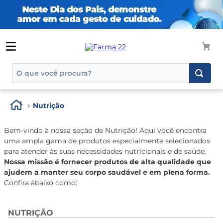
O que você procura?
TERMOS MAIS BUSCADOS
Nutrição
1
º
tadalafila
2
º
rosuvastatina 20mg
Bem-vindo à nossa seção de Nutrição! Aqui você encontra
uma ampla gama de produtos especialmente selecionados
3
º
generico
para atender às suas necessidades nutricionais e de saúde.
4
º
nutridrink
Nossa missão é fornecer produtos de alta qualidade que
ajudem a manter seu corpo saudável e em plena forma.
5
º
aptamil
Confira abaixo como:
6
º
rosuvastatina
NUTRIÇÃO
7
º
dipirona