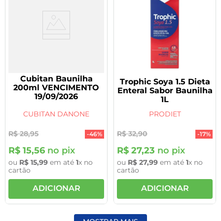
Cubitan Baunilha
Trophic Soya 1.5 Dieta
200ml VENCIMENTO
Enteral Sabor Baunilha
19/09/2026
1L
CUBITAN DANONE
PRODIET
R$
28
,
95
R$
32
,
90
-
46%
-
17%
R$
15
,
56
no pix
R$
27
,
23
no pix
ou
R$
15
,
99
em até
1
x no
ou
R$
27
,
99
em até
1
x no
cartão
cartão
ADICIONAR
ADICIONAR