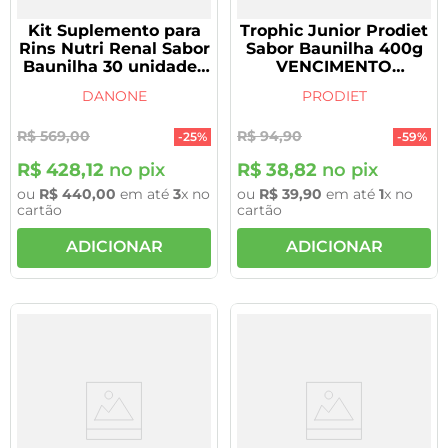
Kit Suplemento para
Trophic Junior Prodiet
Rins Nutri Renal Sabor
Sabor Baunilha 400g
Baunilha 30 unidades
VENCIMENTO
de 200ml cada
28/11/2026
DANONE
PRODIET
R$
569
,
00
R$
94
,
90
-
25%
-
59%
R$
428
,
12
no pix
R$
38
,
82
no pix
ou
R$
440
,
00
em até
3
x no
ou
R$
39
,
90
em até
1
x no
cartão
cartão
ADICIONAR
ADICIONAR