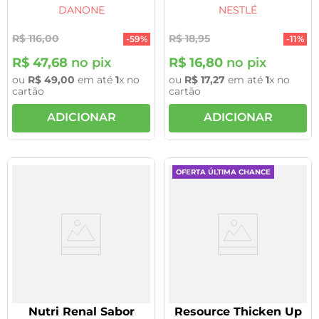
21/09/2026
DANONE
NESTLÉ
R$
116
,
00
R$
18
,
95
-
59%
-
11%
R$
47
,
68
no pix
R$
16
,
80
no pix
ou
R$
49
,
00
em até
1
x no
ou
R$
17
,
27
em até
1
x no
cartão
cartão
ADICIONAR
ADICIONAR
OFERTA ÚLTIMA CHANCE
Nutri Renal Sabor
Resource Thicken Up