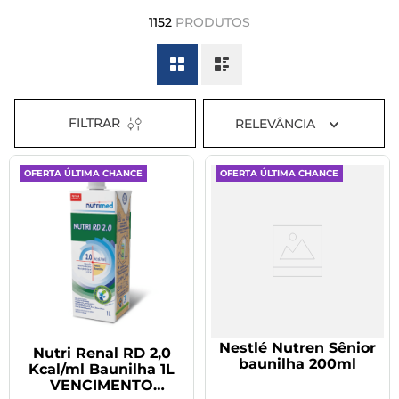
8
º
tadalafila 5mg
1152
PRODUTOS
9
º
vitamina
10
º
rivaroxabana 20mg
FILTRAR
RELEVÂNCIA
OFERTA ÚLTIMA CHANCE
OFERTA ÚLTIMA CHANCE
Nestlé Nutren Sênior
Nutri Renal RD 2,0
baunilha 200ml
Kcal/ml Baunilha 1L
VENCIMENTO