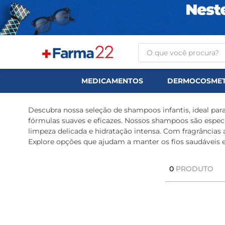
O que você procura?
TERMOS MAIS BUSCA
MEDICAMENTOS
DERMOCOSMET
1
º
tadalafila
2
º
rosuvastatina 20mg
Descubra nossa seleção de shampoos infantis, ideal p
fórmulas suaves e eficazes. Nossos shampoos são especi
3
º
generico
limpeza delicada e hidratação intensa. Com fragrância
Explore opções que ajudam a manter os fios saudáveis e 
4
º
aptamil
5
º
nutridrink
0
PRODUTO
6
º
rosuvastatina
7
º
dipirona
8
º
tadalafila 5mg