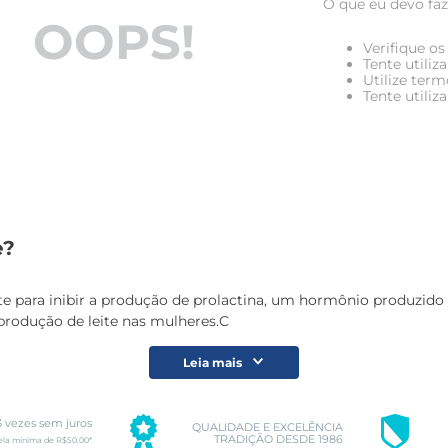
O que eu devo faz
OOPS!
Verifique os
Tente utiliz
Utilize term
Tente utiliz
e?
para inibir a produção de prolactina, um hormônio produzido pel
rodução de leite nas mulheres.C
Leia mais
3 vezes sem juros
QUALIDADE E EXCELÊNCIA
TRADIÇÃO DESDE 1986
ela mínima de R$50,00*