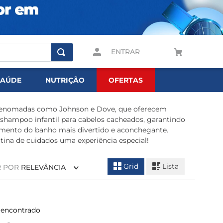
ENTRAR
SAÚDE
NUTRIÇÃO
OFERTAS
as renomadas como Johnson e Dove, que oferecem
 shampoo infantil para cabelos cacheados, garantindo
momento do banho mais divertido e aconchegante.
otina de cuidados uma experiência especial!
Grid
Lista
 POR
RELEVÂNCIA
encontrado