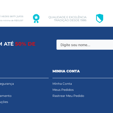
3 vezes sem juros
QUALIDADE E EXCELÊNCIA
TRADIÇÃO DESDE 1986
ela mínima de R$50,00*
M ATÉ
50% DE
MINHA CONTA
Segurança
Minha Conta
Meus Pedidos
gamento
Rastrear Meu Pedido
uções