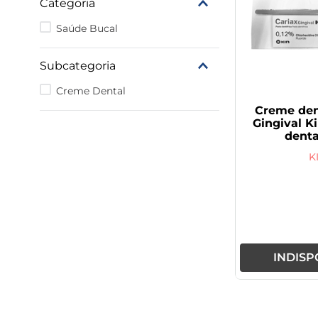
Categoria
9
º
vitamina
Saúde Bucal
10
º
rivaroxabana 20mg
Subcategoria
Creme Dental
Creme den
Gingival K
denta
K
INDISP