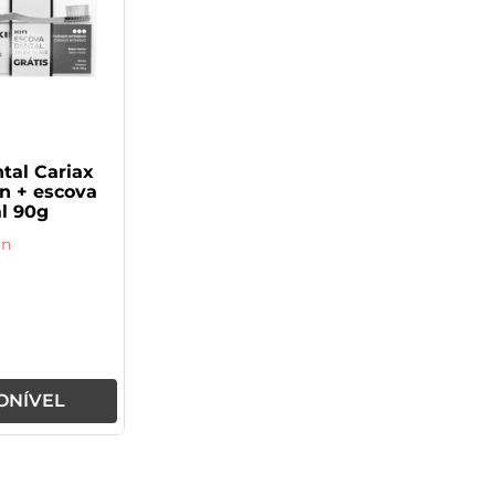
tal Cariax
in + escova
l 90g
In
ONÍVEL