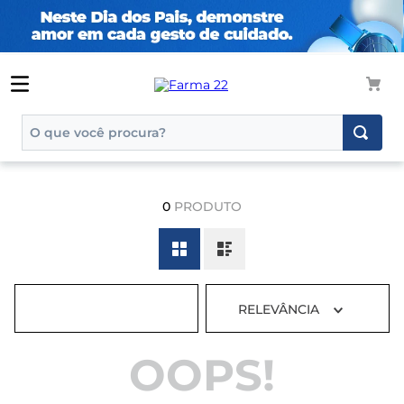
O que você procura?
TERMOS MAIS BUSCADOS
1
º
tadalafila
0
PRODUTO
2
º
rosuvastatina 20mg
3
º
generico
4
º
aptamil
RELEVÂNCIA
5
º
nutridrink
6
º
rosuvastatina
OOPS!
7
º
dipirona