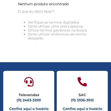
8
º
tadalafila 5mg
Nenhum produto encontrado
O que eu devo fazer?
9
º
rivaroxabana 20mg
10
º
vitamina
Verifique os termos digitados.
Tente utilizar uma única palavra.
Utilize termos genéricos na busca.
Tente utilizar sinônimos do termo
desejado.
Televendas
SAC
(11) 2463-3299
(11) 3336-3912
Confira aqui o horário
Confira aqui o horário