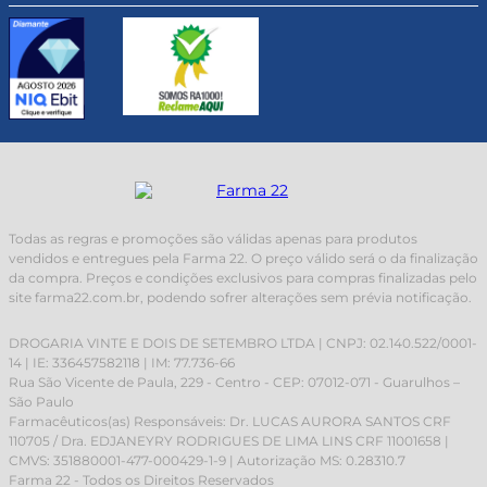
Todas as regras e promoções são válidas apenas para produtos
vendidos e entregues pela Farma 22. O preço válido será o da finalização
da compra. Preços e condições exclusivos para compras finalizadas pelo
site farma22.com.br, podendo sofrer alterações sem prévia notificação.
DROGARIA VINTE E DOIS DE SETEMBRO LTDA | CNPJ: 02.140.522/0001-
14 | IE: 336457582118 | IM: 77.736-66
Rua São Vicente de Paula, 229 - Centro - CEP: 07012-071 - Guarulhos –
São Paulo
Farmacêuticos(as) Responsáveis: Dr. LUCAS AURORA SANTOS CRF
110705 / Dra. EDJANEYRY RODRIGUES DE LIMA LINS CRF 11001658 |
CMVS: 351880001-477-000429-1-9 | Autorização MS: 0.28310.7
Farma 22 - Todos os Direitos Reservados