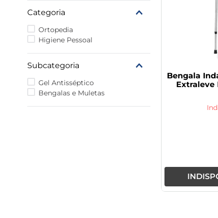
9
º
vitamina
Categoria
10
º
rivaroxabana 20mg
Ortopedia
Higiene Pessoal
Subcategoria
Bengala Ind
Gel Antisséptico
Extraleve
Bengalas e Muletas
Ind
INDISP