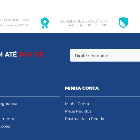
3 vezes sem juros
QUALIDADE E EXCELÊNCIA
TRADIÇÃO DESDE 1986
ela mínima de R$50,00*
M ATÉ
50% DE
MINHA CONTA
Segurança
Minha Conta
Meus Pedidos
gamento
Rastrear Meu Pedido
uções