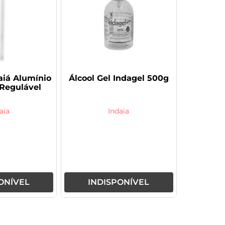
aiá Alumínio
Álcool Gel Indagel 500g
 Regulável
aia
Indaia
ONÍVEL
INDISPONÍVEL