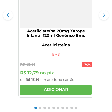
Acetilcisteína 20mg Xarope
Infantil 120ml Genérico Ems
Acetilcisteína
EMS
R$
42
,
81
-
70%
R$
12
,
79
no pix
ou
R$
13
,
14
em até
1
x no cartão
ADICIONAR