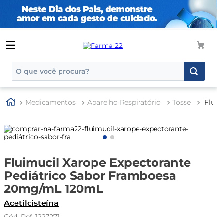
O que você procura?
TERMOS MAIS BUSCADOS
Medicamentos
Aparelho Respiratório
Tosse
Flu
1
º
tadalafila
2
º
rosuvastatina 20mg
3
º
generico
4
º
aptamil
Fluimucil Xarope Expectorante
Pediátrico Sabor Framboesa
5
º
nutridrink
20mg/mL 120mL
6
º
rosuvastatina
Acetilcisteína
7
º
dipirona
1227271