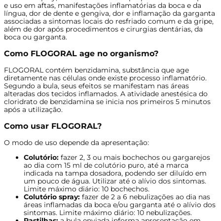
e uso em aftas, manifestações inflamatórias da boca e da
língua, dor de dente e gengiva, dor e inflamação da garganta
associadas a sintomas locais do resfriado comum e da gripe,
além de dor após procedimentos e cirurgias dentárias, da
boca ou garganta.
Como FLOGORAL age no organismo?
FLOGORAL contém benzidamina, substância que age
diretamente nas células onde existe processo inflamatório.
Segundo a bula, seus efeitos se manifestam nas áreas
alteradas dos tecidos inflamados. A atividade anestésica do
cloridrato de benzidamina se inicia nos primeiros 5 minutos
após a utilização.
Como usar FLOGORAL?
O modo de uso depende da apresentação:
Colutório:
fazer 2, 3 ou mais bochechos ou gargarejos
ao dia com 15 ml de colutório puro, até a marca
indicada na tampa dosadora, podendo ser diluído em
um pouco de água. Utilizar até o alívio dos sintomas.
Limite máximo diário: 10 bochechos.
Colutório spray:
fazer de 2 a 6 nebulizações ao dia nas
áreas inflamadas da boca e/ou garganta até o alívio dos
sintomas. Limite máximo diário: 10 nebulizações.
Pastilhas:
a bula enviada informa apresentação em