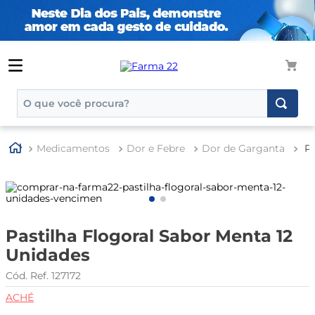
O que você procura?
TERMOS MAIS BUSCADOS
Medicamentos
Dor e Febre
Dor de Garganta
Pa
1
º
tadalafila
2
º
rosuvastatina 20mg
3
º
generico
4
º
aptamil
Pastilha Flogoral Sabor Menta 12
Unidades
5
º
nutridrink
127172
6
º
rosuvastatina
ACHÉ
7
º
dipirona