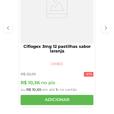
Ciflogex 3mg 12 pastilhas sabor
laranja
CIMED
R$
23
,
95
-
57%
R$
10
,
36
no pix
ou
R$
10
,
65
em até
1
x no cartão
ADICIONAR