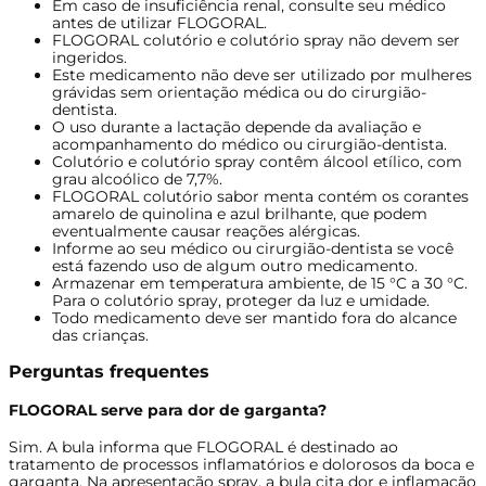
Em caso de insuficiência renal, consulte seu médico
antes de utilizar FLOGORAL.
FLOGORAL colutório e colutório spray não devem ser
ingeridos.
Este medicamento não deve ser utilizado por mulheres
grávidas sem orientação médica ou do cirurgião-
dentista.
O uso durante a lactação depende da avaliação e
acompanhamento do médico ou cirurgião-dentista.
Colutório e colutório spray contêm álcool etílico, com
grau alcoólico de 7,7%.
FLOGORAL colutório sabor menta contém os corantes
amarelo de quinolina e azul brilhante, que podem
eventualmente causar reações alérgicas.
Informe ao seu médico ou cirurgião-dentista se você
está fazendo uso de algum outro medicamento.
Armazenar em temperatura ambiente, de 15 °C a 30 °C.
Para o colutório spray, proteger da luz e umidade.
Todo medicamento deve ser mantido fora do alcance
das crianças.
Perguntas frequentes
FLOGORAL serve para dor de garganta?
Sim. A bula informa que FLOGORAL é destinado ao
tratamento de processos inflamatórios e dolorosos da boca e
garganta. Na apresentação spray, a bula cita dor e inflamação