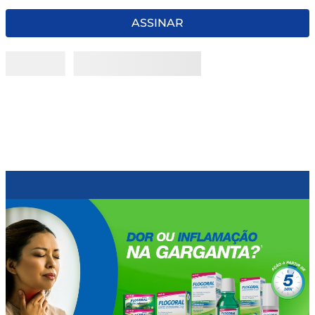
8
º
tadalafila 5mg
ASSINAR
9
º
rivaroxabana 20mg
10
º
vitamina