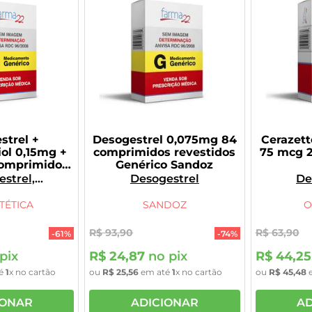
strel +
Desogestrel 0,075mg 84
Cerazett
iol 0,15mg +
comprimidos revestidos
75 mcg 
comprimidos
Genérico Sandoz
s genérico
strel,
Desogestrel
De
stradiol
TÉTICA
SANDOZ
O
R$
93
,
90
R$
63
,
90
-
61%
-
74%
pix
R$
24
,
87
no pix
R$
44
,
25
é
1
x no cartão
ou
R$
25
,
56
em até
1
x no cartão
ou
R$
45
,
48
e
IONAR
ADICIONAR
AD