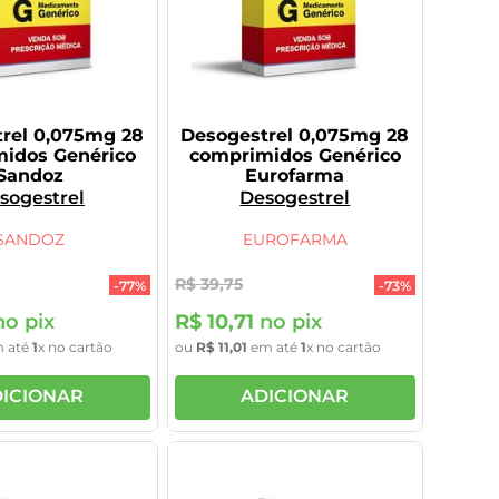
rel 0,075mg 28
Desogestrel 0,075mg 28
idos Genérico
comprimidos Genérico
Sandoz
Eurofarma
sogestrel
Desogestrel
SANDOZ
EUROFARMA
R$
39
,
75
-
77%
-
73%
o pix
R$
10
,
71
no pix
 até
1
x no cartão
ou
R$
11
,
01
em até
1
x no cartão
ICIONAR
ADICIONAR