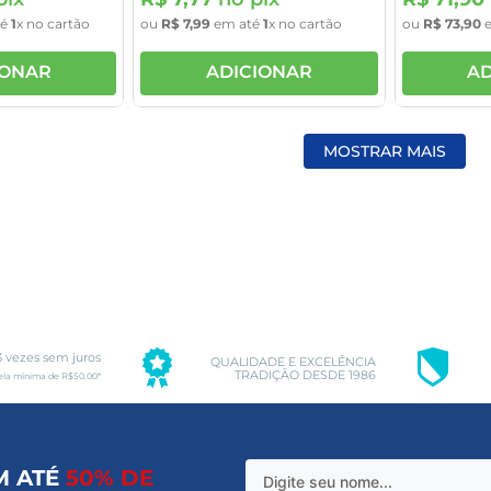
té
1
x no cartão
ou
R$
7
,
99
em até
1
x no cartão
ou
R$
73
,
90
e
IONAR
ADICIONAR
AD
MOSTRAR MAIS
3 vezes sem juros
QUALIDADE E EXCELÊNCIA
TRADIÇÃO DESDE 1986
ela mínima de R$50,00*
M ATÉ
50% DE