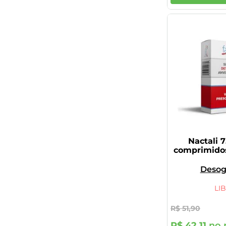
Nactali 
comprimidos
Desog
LI
R$
51
,
90
R$
42
,
11
no 