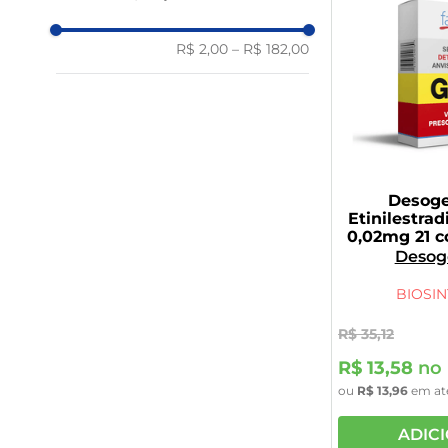
NOVARTIS
UNIAO QUÍMICA
ALTHAIA
R$ 2,00
–
R$ 182,00
BESINS
BIOSINTÉTICA
Mabra
MEDLEY
MELCON
NEO QUÍMICA
SCHERING-PLOUGH
Desoge
SUPERA FARMA
Etinilestrad
0,02mg 21 
revestido
Desoge
Etinile
BIOSIN
R$
35
,
12
R$
13
,
58
no 
ou
R$
13
,
96
em at
ADIC