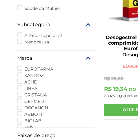
9
º
rivaroxabana 20mg
Saúde da Mulher
10
º
vitamina
Subcategoria
Anticoncepcional
Desogestrel
Menopausa
comprimido
Euro
Desog
Marca
EURO
EUROFARMA
SANDOZ
R$
99
,
90
ACHÉ
LIBBS
R$
19
,
34
no 
CRISTÁLIA
ou
R$
19
,
88
em a
GERMED
ORGANON
ADIC
ABBOTT
BIOLAB
EMS
FARMOQUÍMICA
Faixas de preço