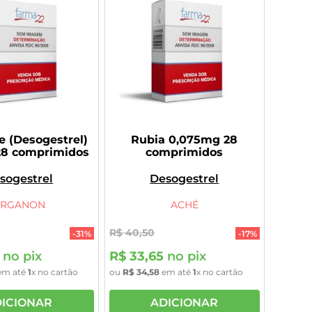
e (Desogestrel)
Rubia 0,075mg 28
28 comprimidos
comprimidos
sogestrel
Desogestrel
RGANON
ACHÉ
R$
40
,
50
-
31%
-
17%
no pix
R$
33
,
65
no pix
m até
1
x no cartão
ou
R$
34
,
58
em até
1
x no cartão
ICIONAR
ADICIONAR