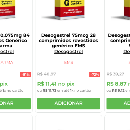
 0,075mg 84
Desogestrel 75mcg 28
Desogest
s Genérico
comprimidos revestidos
comprim
farma
genérico EMS
estrel
Desogestrel
De
FARMA
EMS
R$
40
,
97
R$
39
,
27
-
81%
-
72%
pix
R$
11
,
41
no pix
R$
8
,
87
n
té
1
x no cartão
ou
R$
11
,
73
em até
1
x no cartão
ou
R$
9
,
12
em
IONAR
ADICIONAR
AD