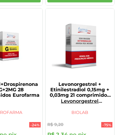
l+Drospirenona
Levonorgestrel +
G+2MG 28
Etinilestradiol 0,15mg +
idos Eurofarma
0,03mg 21 comprimidos
revestidos Genérico
Levonorgestrel
BIOLAB
Micronizado,
Etinilestradiol
UROFARMA
BIOLAB
R$
9
,
20
-
24%
-
75%
no pix
R$
2
,
34
no pix