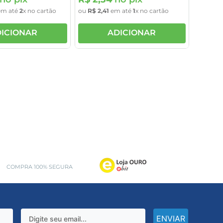
m até
2
x no cartão
ou
R$
2
,
41
em até
1
x no cartão
ICIONAR
ADICIONAR
COMPRA 100% SEGURA
ENVIAR