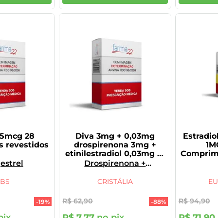
75mcg 28
Diva 3mg + 0,03mg
Estradio
 revestidos
drospirenona 3mg +
1M
etinilestradiol 0,03mg 21
Comprim
comprimidos revestidos
estrel
Drospirenona +
Etinilestradiol
BBS
CRISTÁLIA
E
R$
62
,
90
R$
94
,
90
-
19%
-
88%
pix
R$
7
,
77
no pix
R$
71
,
90