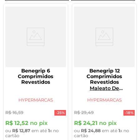
8
º
tadalafila 5mg
9
º
vitamina
10
º
rivaroxabana 20mg
Benegrip 6
Benegrip 12
Comprimidos
Comprimidos
Revestidos
Revestidos
Maleato De
Clorfeniramina,
Dipirona
HYPERMARCAS
HYPERMARCAS
Monoidratada, Cafeína
Anidra
R$
16
,
59
R$
29
,
49
-
25%
-
18%
R$
12
,
52
no pix
R$
24
,
21
no pix
ou
R$
12
,
87
em até
1
x no
ou
R$
24
,
88
em até
1
x no
cartão
cartão