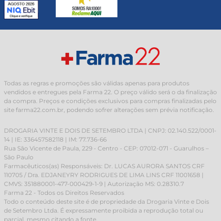
Todas as regras e promoções são válidas apenas para produtos
vendidos e entregues pela Farma 22. O preço válido será o da finalização
da compra. Preços e condições exclusivos para compras finalizadas pelo
site farma22.com.br, podendo sofrer alterações sem prévia notificação.
DROGARIA VINTE E DOIS DE SETEMBRO LTDA | CNPJ: 02.140.522/0001-
14 | IE: 336457582118 | IM: 77.736-66
Rua São Vicente de Paula, 229 - Centro - CEP: 07012-071 - Guarulhos –
São Paulo
Farmacêuticos(as) Responsáveis: Dr. LUCAS AURORA SANTOS CRF
110705 / Dra. EDJANEYRY RODRIGUES DE LIMA LINS CRF 11001658 |
CMVS: 351880001-477-000429-1-9 | Autorização MS: 0.28310.7
Farma 22 - Todos os Direitos Reservados
Todo o conteúdo deste site é de propriedade da Drogaria Vinte e Dois
de Setembro Ltda. É expressamente proibida a reprodução total ou
parcial, mesmo citando a fonte.