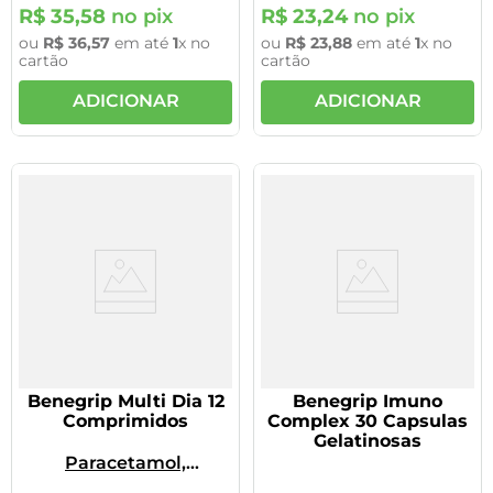
R$
35
,
58
no pix
R$
23
,
24
no pix
ou
R$
36
,
57
em até
1
x no
ou
R$
23
,
88
em até
1
x no
cartão
cartão
ADICIONAR
ADICIONAR
Benegrip Multi Dia 12
Benegrip Imuno
Comprimidos
Complex 30 Capsulas
Gelatinosas
Paracetamol,
Cloridrato De