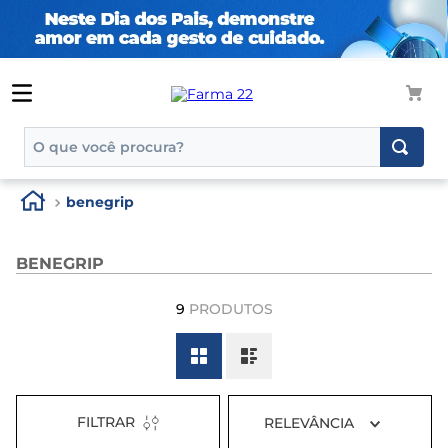
O que você procura?
TERMOS MAIS BUSCADOS
benegrip
1
º
tadalafila
2
º
rosuvastatina 20mg
BENEGRIP
3
º
generico
9
PRODUTOS
4
º
aptamil
5
º
nutridrink
6
º
rosuvastatina
FILTRAR
RELEVÂNCIA
7
º
dipirona