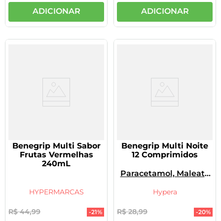
ADICIONAR
ADICIONAR
Benegrip Multi Sabor
Benegrip Multi Noite
Frutas Vermelhas
12 Comprimidos
240mL
Paracetamol, Maleato
De Carbinoxamina,
Cloridrato De
HYPERMARCAS
Hypera
Fenilefrina
R$
44
,
99
R$
28
,
99
-
21%
-
20%