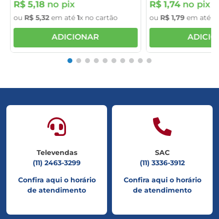
R$
5
,
18
no pix
R$
1
,
74
no pix
ou
R$
5
,
32
em até
1
x no cartão
ou
R$
1
,
79
em até
1
x
ADICIONAR
ADICI
Televendas
SAC
(11) 2463-3299
(11) 3336-3912
Confira aqui o horário
Confira aqui o horário
de atendimento
de atendimento