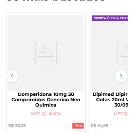
OFERTA ÚLTIMA CHANC
Domperidona 10mg 30
Dipimed Dipiro
Comprimidos Genérico Neo
Gotas 20ml V
Química
30/09/
NEO QUÍMICA
MEDQUÍ
R$
23
,
33
R$
14
,
95
-
78%