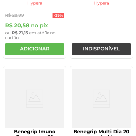
Fenilefrina
Hypera
Hypera
R$
28
,
99
-
29%
R$
20
,
58
no pix
ou
R$
21
,
15
em até
1
x no
cartão
ADICIONAR
INDISPONÍVEL
Benegrip Imuno
Benegrip Multi Dia 20