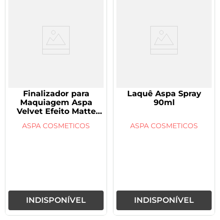
9
º
vitamina
10
º
rivaroxabana 20mg
Finalizador para
Laquê Aspa Spray
Maquiagem Aspa
90ml
Velvet Efeito Matte
250ml
ASPA COSMETICOS
ASPA COSMETICOS
INDISPONÍVEL
INDISPONÍVEL