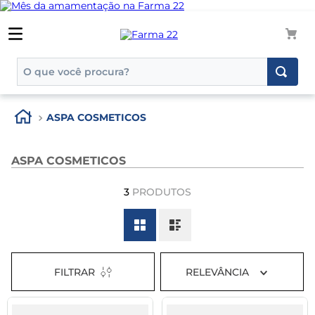
O que você procura?
TERMOS MAIS BUSCADOS
ASPA COSMETICOS
1
º
tadalafila
2
º
rosuvastatina 20mg
ASPA COSMETICOS
3
º
generico
3
PRODUTOS
4
º
aptamil
5
º
nutridrink
6
º
rosuvastatina
7
º
tadalafila 5mg
FILTRAR
RELEVÂNCIA
8
º
dipirona