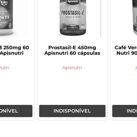
3 250mg 60
Prostasil-E 450mg
Café Ve
Apisnutri
Apisnutri 60 cápsulas
Nutri 9
nutri
Apisnutri
ONÍVEL
INDISPONÍVEL
IND