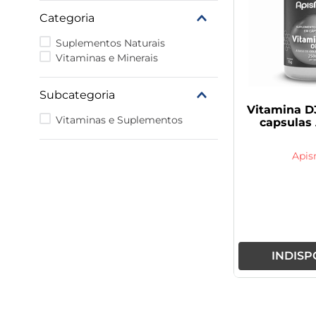
9
º
vitamina
Categoria
10
º
rivaroxabana 20mg
Suplementos Naturais
Vitaminas e Minerais
Subcategoria
Vitamina D
Vitaminas e Suplementos
capsulas 
Apis
INDISP