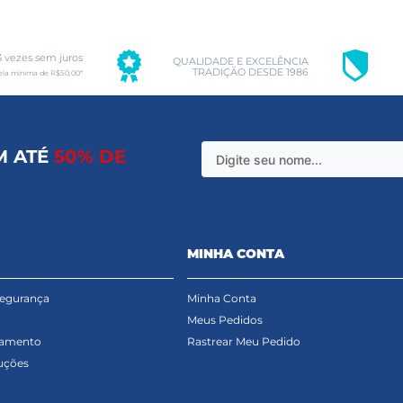
3 vezes sem juros
QUALIDADE E EXCELÊNCIA
TRADIÇÃO DESDE 1986
ela mínima de R$50,00*
M ATÉ
50% DE
MINHA CONTA
Segurança
Minha Conta
Meus Pedidos
gamento
Rastrear Meu Pedido
uções