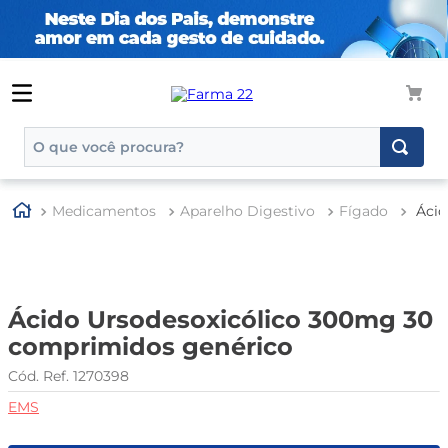
O que você procura?
TERMOS MAIS BUSCADOS
Medicamentos
Aparelho Digestivo
Fígado
Ácid
1
º
tadalafila
2
º
rosuvastatina 20mg
3
º
generico
Ácido Ursodesoxicólico 300mg 30
4
º
aptamil
comprimidos genérico
5
º
nutridrink
1270398
6
º
rosuvastatina
EMS
7
º
dipirona