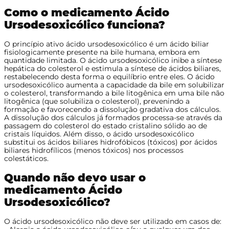
Como o medicamento Ácido
Ursodesoxicólico funciona?
O princípio ativo ácido ursodesoxicólico é um ácido biliar
fisiologicamente presente na bile humana, embora em
quantidade limitada. O ácido ursodesoxicólico inibe a síntese
hepática do colesterol e estimula a síntese de ácidos biliares,
restabelecendo desta forma o equilíbrio entre eles. O ácido
ursodesoxicólico aumenta a capacidade da bile em solubilizar
o colesterol, transformando a bile litogênica em uma bile não
litogênica (que solubiliza o colesterol), prevenindo a
formação e favorecendo a dissolução gradativa dos cálculos.
A dissolução dos cálculos já formados processa-se através da
passagem do colesterol do estado cristalino sólido ao de
cristais líquidos. Além disso, o ácido ursodesoxicólico
substitui os ácidos biliares hidrofóbicos (tóxicos) por ácidos
biliares hidrofílicos (menos tóxicos) nos processos
colestáticos.
Quando não devo usar o
medicamento Ácido
Ursodesoxicólico?
O ácido ursodesoxicólico não deve ser utilizado em casos de: