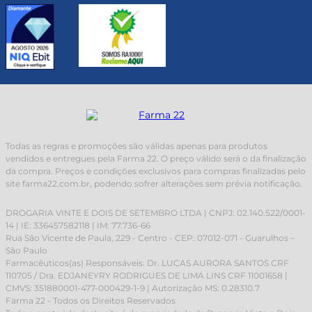
Todas as regras e promoções são válidas apenas para produtos
vendidos e entregues pela Farma 22. O preço válido será o da finalização
da compra. Preços e condições exclusivos para compras finalizadas pelo
site farma22.com.br, podendo sofrer alterações sem prévia notificação.
DROGARIA VINTE E DOIS DE SETEMBRO LTDA | CNPJ: 02.140.522/0001-
14 | IE: 336457582118 | IM: 77.736-66
Rua São Vicente de Paula, 229 - Centro - CEP: 07012-071 - Guarulhos –
São Paulo
Farmacêuticos(as) Responsáveis: Dr. LUCAS AURORA SANTOS CRF
110705 / Dra. EDJANEYRY RODRIGUES DE LIMA LINS CRF 11001658 |
CMVS: 351880001-477-000429-1-9 | Autorização MS: 0.28310.7
Farma 22 - Todos os Direitos Reservados