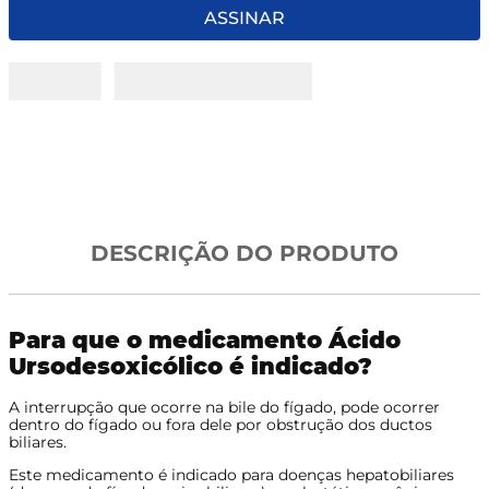
8
º
tadalafila 5mg
ASSINAR
9
º
vitamina
10
º
rivaroxabana 20mg
DESCRIÇÃO DO PRODUTO
Para que o medicamento Ácido
Ursodesoxicólico é indicado?
A interrupção que ocorre na bile do fígado, pode ocorrer
dentro do fígado ou fora dele por obstrução dos ductos
biliares.
Este medicamento é indicado para doenças hepatobiliares