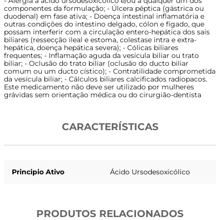
- Alergia a ácido ursodesoxicólico e/ou a qualquer um dos
componentes da formulação; - Úlcera péptica (gástrica ou
duodenal) em fase ativa; - Doença intestinal inflamatória e
outras condições do intestino delgado, cólon e fígado, que
possam interferir com a circulação entero-hepática dos sais
biliares (ressecção ileal e estoma, colestase intra e extra-
hepática, doença hepática severa); - Cólicas biliares
frequentes; - Inflamação aguda da vesícula biliar ou trato
biliar; - Oclusão do trato biliar (oclusão do ducto biliar
comum ou um ducto cístico); - Contratilidade comprometida
da vesícula biliar; - Cálculos biliares calcificados radiopacos.
Este medicamento não deve ser utilizado por mulheres
grávidas sem orientação médica ou do cirurgião-dentista
CARACTERÍSTICAS
Principio Ativo
Ácido Ursodesoxicólico
PRODUTOS RELACIONADOS