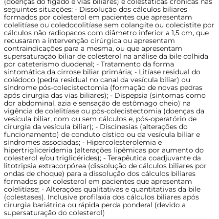
(doenças do fígado e vias biliares) e colestáticas crônicas nas
seguintes situações: - Dissolução dos cálculos biliares
formados por colesterol em pacientes que apresentam
colelitíase ou coledocolitíase sem colangite ou colecistite por
cálculos não radiopacos com diâmetro inferior a 1,5 cm, que
recusaram a intervenção cirúrgica ou apresentam
contraindicações para a mesma, ou que apresentam
supersaturação biliar de colesterol na análise da bile colhida
por cateterismo duodenal; - Tratamento da forma
sintomática da cirrose biliar primária; - Litíase residual do
colédoco (pedra residual no canal da vesícula biliar) ou
síndrome pós-colecistectomia (formação de novas pedras
após cirurgia das vias biliares); - Dispepsia (sintomas como
dor abdominal, azia e sensação de estômago cheio) na
vigência de colelitíase ou pós-colecistectomia (doenças da
vesícula biliar, com ou sem cálculos e, pós-operatório de
cirurgia da vesícula biliar); - Discinesias (alterações do
funcionamento) de conduto cístico ou da vesícula biliar e
síndromes associadas; - Hipercolesterolemia e
hipertrigliceridemia (alterações lipêmicas por aumento do
colesterol e/ou triglicérides); - Terapêutica coadjuvante da
litotripsia extracorpórea (dissolução de cálculos biliares por
ondas de choque) para a dissolução dos cálculos biliares
formados por colesterol em pacientes que apresentam
colelitíase; - Alterações qualitativas e quantitativas da bile
(colestases). Inclusive profilaxia dos cálculos biliares após
cirurgia bariátrica ou rápida perda ponderal (devido a
supersaturação do colesterol)