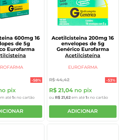
steina 600mg 16
Acetilcisteina 200mg 16
lopes de 5g
envelopes de 5g
co Eurofarma
Genérico Eurofarma
tilcisteína
Acetilcisteína
UROFARMA
EUROFARMA
R$
44
,
42
-
58%
-
53%
o pix
R$
21
,
04
no pix
m até
1
x no cartão
ou
R$
21
,
62
em até
1
x no cartão
ICIONAR
ADICIONAR