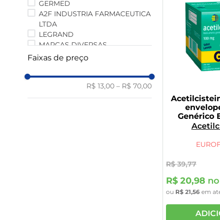
GERMED
A2F INDUSTRIA FARMACEUTICA
LTDA
LEGRAND
MARCAS DIVERSAS
MAXINUTRI
Faixas de preço
PRATI DONADUZZI
CIMED
Health Labs
R$ 13,00
–
R$ 70,00
MEDQUÍMICA
Acetilciste
Soma Life
envelop
Genérico 
Vita Blue
Acetilc
EURO
R$
39
,
77
R$
20
,
98
no
ou
R$
21
,
56
em at
ADIC