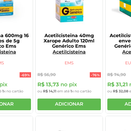
ina 600mg 16
Acetilcisteina 40mg
Acetilci
es de 5g
Xarope Adulto 120ml
enve
co Ems
Genérico Ems
Genéri
isteína
Acetilcisteína
Ace
MS
EMS
E
R$
56
,
90
R$
74
,
90
-
69%
-
76%
pix
R$
13
,
73
no pix
R$
31
,
21
n
é
1
x no cartão
ou
R$
14
,
11
em até
1
x no cartão
ou
R$
32
,
08
e
IONAR
ADICIONAR
AD