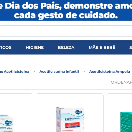
DOS
ICOS
HIGIENE
BELEZA
MÃE E BEBÊ
c Acetilcisteína
Acetilcisteína Infantil
Acetilcisteína Ampola
ORDENAR