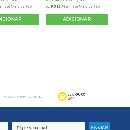
m até
1
x no cartão
ou
R$
15
,
41
em até
1
x no cartão
ICIONAR
ADICIONAR
COMPRA 100% SEGURA
ENVIAR