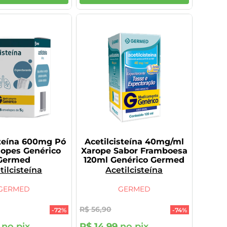
steína 600mg Pó
Acetilcisteína 40mg/ml
lopes Genérico
Xarope Sabor Framboesa
Germed
120ml Genérico Germed
tilcisteína
Acetilcisteína
GERMED
GERMED
R$
56
,
90
-
72%
-
74%
no pix
R$
14
,
99
no pix