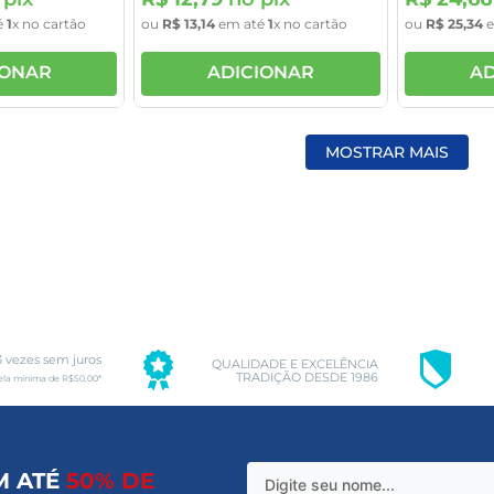
é
1
x no cartão
ou
R$
13
,
14
em até
1
x no cartão
ou
R$
25
,
34
e
IONAR
ADICIONAR
AD
MOSTRAR MAIS
3 vezes sem juros
QUALIDADE E EXCELÊNCIA
TRADIÇÃO DESDE 1986
ela mínima de R$50,00*
M ATÉ
50% DE