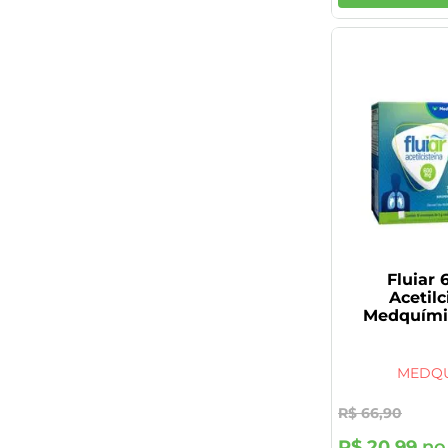
Fluiar
Acetilc
Medquími
Enve
MEDQU
R$
66
,
90
R$
20
,
99
no 