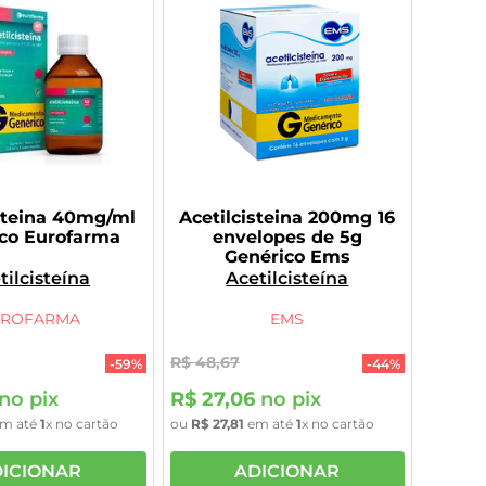
steina 40mg/ml
Acetilcisteina 200mg 16
co Eurofarma
envelopes de 5g
Genérico Ems
tilcisteína
Acetilcisteína
UROFARMA
EMS
R$
48
,
67
-
59%
-
44%
no pix
R$
27
,
06
no pix
m até
1
x no cartão
ou
R$
27
,
81
em até
1
x no cartão
ICIONAR
ADICIONAR