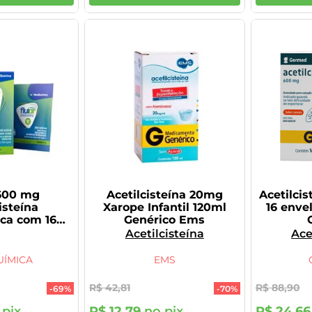
 600 mg
Acetilcisteína 20mg
Acetilci
isteína
Xarope Infantil 120ml
16 enve
ca com 16
Genérico Ems
lopes
Acetilcisteína
Ace
ÍMICA
EMS
R$
42
,
81
R$
88
,
90
-
69%
-
70%
pix
R$
12
,
79
no pix
R$
24
,
66