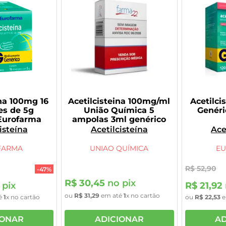
ina 100mg 16
Acetilcisteina 100mg/ml
Acetilci
es de 5g
União Química 5
Genéri
Eurofarma
ampolas 3ml genérico
isteína
Acetilcisteína
Ace
FARMA
UNIAO QUÍMICA
E
R$
52
,
90
-
47%
R$
30
,
45
no pix
 pix
R$
21
,
92
ou
R$
31
,
29
em até
1
x no cartão
é
1
x no cartão
ou
R$
22
,
53
e
IONAR
ADICIONAR
AD