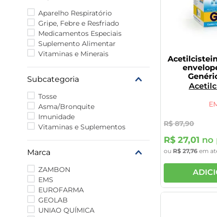
9
º
vitamina
Aparelho Respiratório
10
º
rivaroxabana 20mg
Gripe, Febre e Resfriado
Medicamentos Especiais
Suplemento Alimentar
Vitaminas e Minerais
Acetilciste
envelop
Genéri
Subcategoria
Acetilc
Tosse
E
Asma/Bronquite
Imunidade
R$
87
,
90
Vitaminas e Suplementos
R$
27
,
01
no 
ou
R$
27
,
76
em at
Marca
ZAMBON
ADIC
EMS
EUROFARMA
GEOLAB
UNIAO QUÍMICA