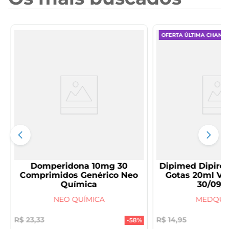
OFERTA ÚLTIMA CHANC
Domperidona 10mg 30
Dipimed Dipiro
Comprimidos Genérico Neo
Gotas 20ml V
Química
30/09/
NEO QUÍMICA
MEDQUÍ
R$
23
,
33
R$
14
,
95
-
58%