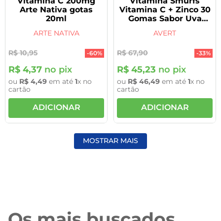
Vitamina C 200mg
Vitamina Smurfs
Arte Nativa gotas
Vitamina C + Zinco 30
20ml
Gomas Sabor Uva
Avert
ARTE NATIVA
AVERT
R$
10
,
95
R$
67
,
90
-
60%
-
33%
R$
4
,
37
no pix
R$
45
,
23
no pix
ou
R$
4
,
49
em até
1
x no
ou
R$
46
,
49
em até
1
x no
cartão
cartão
ADICIONAR
ADICIONAR
MOSTRAR MAIS
Os mais buscados