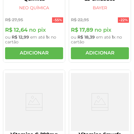
NEO QUÍMICA
BAYER
R$
27
,
95
R$
22
,
95
-
55%
-
22%
R$
12
,
64
no pix
R$
17
,
89
no pix
ou
R$
12
,
99
em até
1
x no
ou
R$
18
,
39
em até
1
x no
cartão
cartão
ADICIONAR
ADICIONAR