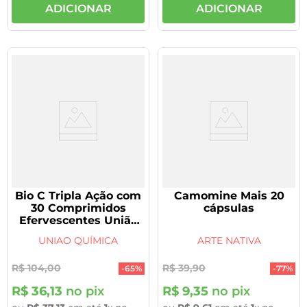
ADICIONAR
ADICIONAR
Bio C Tripla Ação com
Camomine Mais 20
30 Comprimidos
cápsulas
Efervescentes União
Química
UNIAO QUÍMICA
ARTE NATIVA
R$
104
,
00
R$
39
,
90
-
65%
-
77%
R$
36
,
13
no pix
R$
9
,
35
no pix