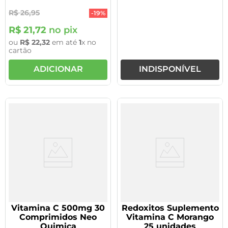
R$
26
,
95
-
19%
R$
21
,
72
no pix
ou
R$
22
,
32
em até
1
x no
cartão
ADICIONAR
INDISPONÍVEL
Vitamina C 500mg 30
Redoxitos Suplemento
Comprimidos Neo
Vitamina C Morango
Quimica
25 unidades