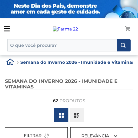
O que você procura?
TERMOS MAIS BUSCADOS
Semana do Inverno 2026 - Imunidade e Vitaminas
1
º
tadalafila
2
º
rosuvastatina 20mg
SEMANA DO INVERNO 2026 - IMUNIDADE E
VITAMINAS
3
º
generico
4
º
aptamil
62
PRODUTOS
5
º
nutridrink
6
º
rosuvastatina
7
º
dipirona
FILTRAR
RELEVÂNCIA