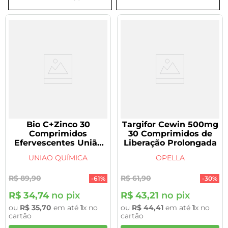
8
º
tadalafila 5mg
9
º
vitamina
10
º
rivaroxabana 20mg
Bio C+Zinco 30
Targifor Cewin 500mg
Comprimidos
30 Comprimidos de
Efervescentes União
Liberação Prolongada
Química
UNIAO QUÍMICA
OPELLA
R$
89
,
90
R$
61
,
90
-
61%
-
30%
R$
34
,
74
no pix
R$
43
,
21
no pix
ou
R$
35
,
70
em até
1
x no
ou
R$
44
,
41
em até
1
x no
cartão
cartão