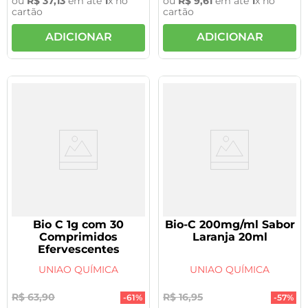
ou
R$
37
,
13
em até
1
x no
ou
R$
9
,
61
em até
1
x no
cartão
cartão
ADICIONAR
ADICIONAR
Bio C 1g com 30
Bio-C 200mg/ml Sabor
Comprimidos
Laranja 20ml
Efervescentes
UNIAO QUÍMICA
UNIAO QUÍMICA
R$
63
,
90
R$
16
,
95
-
61%
-
57%