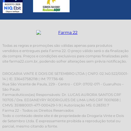
Todas as regras e promoções são válidas apenas para produtos
vendidos e entregues pela Farma 22. O preço válido será o da finalização
da compra. Preços e condições exclusivos para compras finalizadas pelo
site farma22.com.br, podendo sofrer alterações sem prévia notificação.
DROGARIA VINTE E DOIS DE SETEMBRO LTDA | CNPJ: 02.140.522/0001-
14 | IE: 336457582118 | IM: 77.736-66
Rua São Vicente de Paula, 229 - Centro - CEP: 07012-071 - Guarulhos –
São Paulo
Farmacêuticos(as) Responsáveis: Dr. LUCAS AURORA SANTOS CRF
110705 / Dra. EDJANEYRY RODRIGUES DE LIMA LINS CRF 11001658 |
CMVS: 351880001-477-000429-1-9 | Autorização MS: 0.28310.7
Farma 22 - Todos os Direitos Reservados
Todo o conteúdo deste site é de propriedade da Drogaria Vinte e Dois
de Setembro Ltda. É expressamente proibida a reprodução total ou
parcial, mesmo citando a fonte.