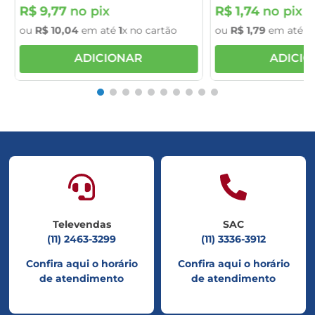
R$
9
,
77
no pix
R$
1
,
74
no pix
ou
R$
10
,
04
em até
1
x no cartão
ou
R$
1
,
79
em até
1
x
ADICIONAR
ADICI
Televendas
SAC
(11) 2463-3299
(11) 3336-3912
Confira aqui o horário
Confira aqui o horário
de atendimento
de atendimento