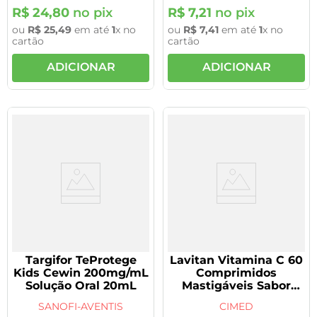
R$
24
,
80
no pix
R$
7
,
21
no pix
ou
R$
25
,
49
em até
1
x no
ou
R$
7
,
41
em até
1
x no
cartão
cartão
ADICIONAR
ADICIONAR
Targifor TeProtege
Lavitan Vitamina C 60
Kids Cewin 200mg/mL
Comprimidos
Solução Oral 20mL
Mastigáveis Sabor
Melancia Turma da
SANOFI-AVENTIS
CIMED
Mônica