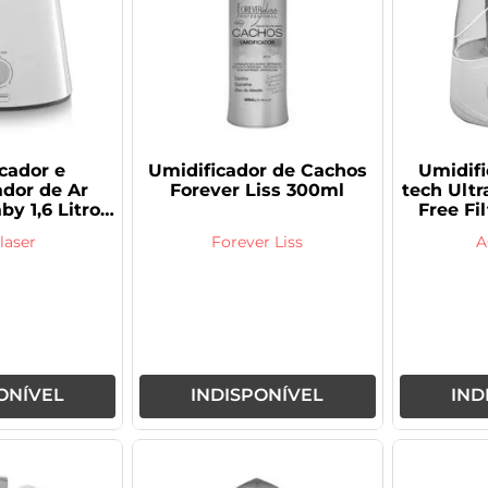
cador e
Umidificador de Cachos
Umidifi
dor de Ar
Forever Liss 300ml
tech Ultr
by 1,6 Litros
Free Fil
087
laser
Forever Liss
A
ONÍVEL
INDISPONÍVEL
IND