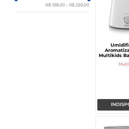
R$ 198,00
–
R$ 220,00
Umidifi
Aromatiza
Multikids Ba
HC
Multi
INDISP