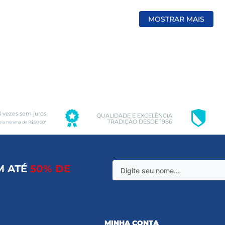
MOSTRAR MAIS
3 vezes sem juros
QUALIDADE E EXCELÊNCIA
TRADIÇÃO DESDE 1986
ela mínima de R$50,00*
M ATÉ
50% DE
MINHA CONTA