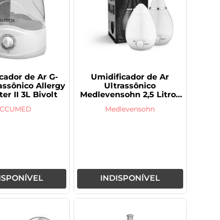
cador de Ar G-
Umidificador de Ar
assônico Allergy
Ultrassônico
ter II 3L Bivolt
Medlevensohn 2,5 Litros
Branco
CCUMED
Medlevensohn
ISPONÍVEL
INDISPONÍVEL