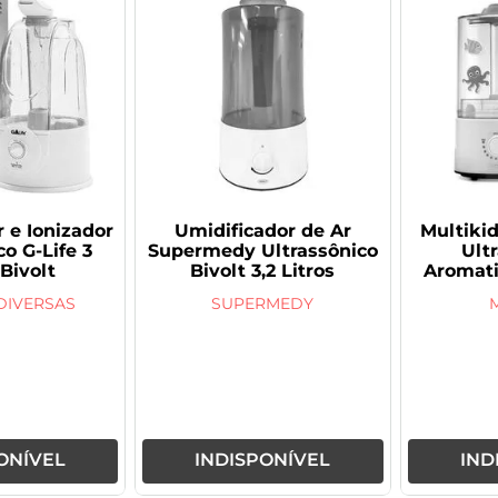
 e Ionizador
Umidificador de Ar
Multiki
co G-Life 3
Supermedy Ultrassônico
Ult
 Bivolt
Bivolt 3,2 Litros
Aromati
DIVERSAS
SUPERMEDY
M
ONÍVEL
INDISPONÍVEL
IND