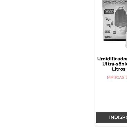
Umidificador
Ultra-sôni
Litros
MARCAS 
INDISP