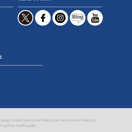
C
preço válido será o da finalização da compra. Preços e
m prévia notificação.