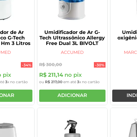
dor de Ar
Umidificador de Ar G-
Umidi
ico G-Tech
Tech Ultrassônico Allergy
oxigêni
 Hm 3 Litros
Free Dual 3L BIVOLT
UMED
ACCUMED
MARC
R$
300
,
00
-
34%
-
30%
 pix
R$
211
,
14
no pix
até
3
x no cartão
ou
R$
217
,
00
em até
3
x no cartão
IONAR
ADICIONAR
IND