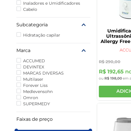
Inaladores e Umidificadores
Cabelo
Subcategoria
Umidifica
Hidratação capilar
Ultrassôn
Allergy Free
ACC
Marca
ACCUMED
R$
290
,
00
DEVINTEX
R$
192
,
65
no
MARCAS DIVERSAS
ou
R$
198
,
00
em 
Multilaser
Forever Liss
ADIC
Medlevensohn
Omron
SUPERMEDY
Faixas de preço