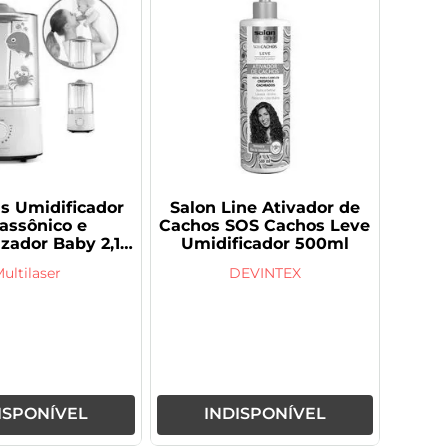
ds Umidificador
Salon Line Ativador de
rassônico e
Cachos SOS Cachos Leve
zador Baby 2,1
Umidificador 500ml
Litros
ultilaser
DEVINTEX
ISPONÍVEL
INDISPONÍVEL