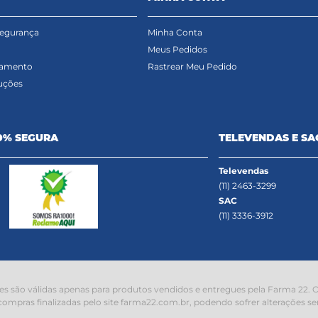
Segurança
Minha Conta
Meus Pedidos
gamento
Rastrear Meu Pedido
uções
0% SEGURA
TELEVENDAS E SA
Televendas
(11) 2463-3299
SAC
(11) 3336-3912
s são válidas apenas para produtos vendidos e entregues pela Farma 22. O 
compras finalizadas pelo site farma22.com.br, podendo sofrer alterações se