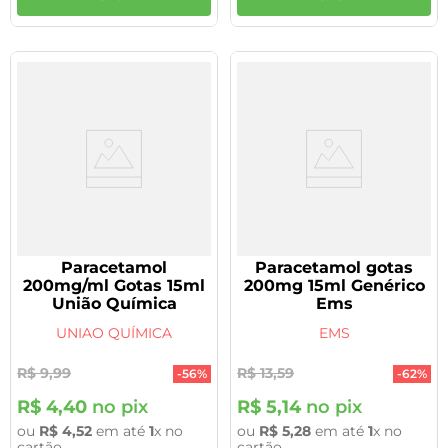
Paracetamol
Paracetamol gotas
200mg/ml Gotas 15ml
200mg 15ml Genérico
União Química
Ems
UNIAO QUÍMICA
EMS
R$
9
,
99
R$
13
,
59
-
56%
-
62%
R$
4
,
40
no pix
R$
5
,
14
no pix
ou
R$
4
,
52
em até
1
x no
ou
R$
5
,
28
em até
1
x no
cartão
cartão