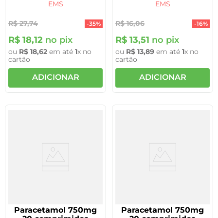
EMS
EMS
Ems
R$
27
,
74
R$
16
,
06
-
35%
-
16%
R$
18
,
12
no pix
R$
13
,
51
no pix
ou
R$
18
,
62
em até
1
x no
ou
R$
13
,
89
em até
1
x no
cartão
cartão
ADICIONAR
ADICIONAR
Paracetamol 750mg
Paracetamol 750mg