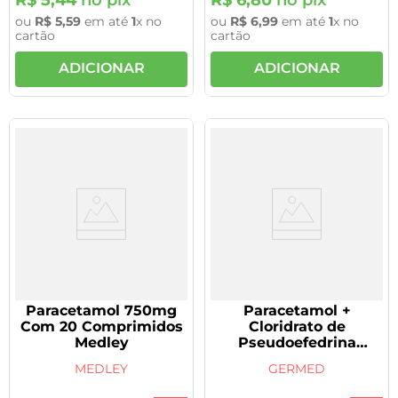
ou
R$
5
,
59
em até
1
x no
ou
R$
6
,
99
em até
1
x no
cartão
cartão
ADICIONAR
ADICIONAR
Paracetamol 750mg
Paracetamol +
Com 20 Comprimidos
Cloridrato de
Medley
Pseudoefedrina
500+30mg 24
MEDLEY
GERMED
comprimidos
revestidos Genérico