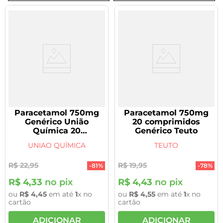
Paracetamol 750mg
Paracetamol 750mg
Genérico União
20 comprimidos
Química 20
Genérico Teuto
comprimidos
UNIAO QUÍMICA
TEUTO
R$
22
,
95
R$
19
,
95
-
81%
-
78%
R$
4
,
33
no pix
R$
4
,
43
no pix
ou
R$
4
,
45
em até
1
x no
ou
R$
4
,
55
em até
1
x no
cartão
cartão
ADICIONAR
ADICIONAR