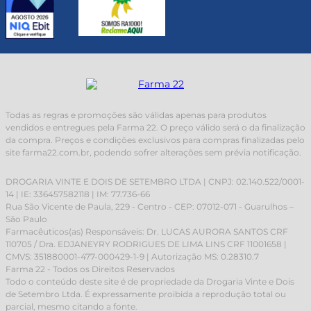
Todas as regras e promoções são válidas apenas para produtos
vendidos e entregues pela Farma 22. O preço válido será o da finalização
da compra. Preços e condições exclusivos para compras finalizadas pelo
site farma22.com.br, podendo sofrer alterações sem prévia notificação.
DROGARIA VINTE E DOIS DE SETEMBRO LTDA | CNPJ: 02.140.522/0001-
14 | IE: 336457582118 | IM: 77.736-66
Rua São Vicente de Paula, 229 - Centro - CEP: 07012-071 - Guarulhos –
São Paulo
Farmacêuticos(as) Responsáveis: Dr. LUCAS AURORA SANTOS CRF
110705 / Dra. EDJANEYRY RODRIGUES DE LIMA LINS CRF 11001658 |
CMVS: 351880001-477-000429-1-9 | Autorização MS: 0.28310.7
Farma 22 - Todos os Direitos Reservados
Todo o conteúdo deste site é de propriedade da Drogaria Vinte e Dois
de Setembro Ltda. É expressamente proibida a reprodução total ou
parcial, mesmo citando a fonte.