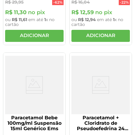
R$
29
,
95
R$
16
,
04
Germed
-
62%
-
22%
R$
11
,
30
no pix
R$
12
,
59
no pix
ou
R$
11
,
61
em até
1
x no
ou
R$
12
,
94
em até
1
x no
cartão
cartão
ADICIONAR
ADICIONAR
Paracetamol Bebe
Paracetamol +
100mg/ml Suspensão
Cloridrato de
15ml Genérico Ems
Pseudoefedrina 24
comprimidos Genérico