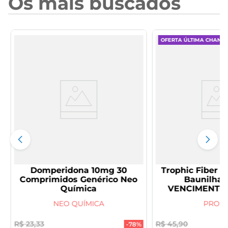
Os mais buscados
OFERTA ÚLTIMA CHANC
Domperidona 10mg 30
Trophic Fiber P
Comprimidos Genérico Neo
Baunilha 
Química
NEO QUÍMICA
PRODI
R$
23
,
33
R$
45
,
90
-
78%