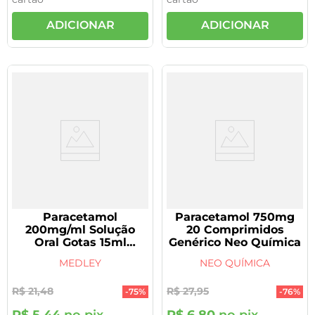
ADICIONAR
ADICIONAR
Paracetamol
Paracetamol 750mg
200mg/ml Solução
20 Comprimidos
Oral Gotas 15ml
Genérico Neo Química
Genérico Medley
MEDLEY
NEO QUÍMICA
R$
21
,
48
R$
27
,
95
-
75%
-
76%
R$
5
,
44
no pix
R$
6
,
80
no pix