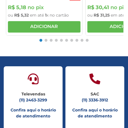
R$
5
,
18
no pix
R$
30
,
41
no pix
ou
R$
5
,
32
em até
1
x no cartão
ou
R$
31
,
25
em até
1
ADICIONAR
ADICI
Televendas
SAC
(11) 2463-3299
(11) 3336-3912
Confira aqui o horário
Confira aqui o horário
de atendimento
de atendimento