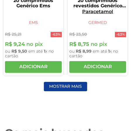
20 comprimidos
20 comprimidos
Genérico Ems
revestidos Genérico
Germed
Paracetamol
EMS
GERMED
R$
25
,
21
R$
23
,
50
-
63%
-
63%
R$
9
,
24
no pix
R$
8
,
75
no pix
ou
R$
9
,
50
em até
1
x no
ou
R$
8
,
99
em até
1
x no
cartão
cartão
ADICIONAR
ADICIONAR
MOSTRAR MAIS