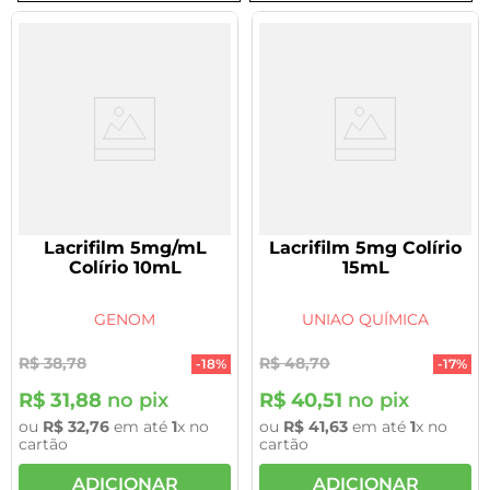
Lacrifilm 5mg/mL
Lacrifilm 5mg Colírio
Colírio 10mL
15mL
GENOM
UNIAO QUÍMICA
R$
38
,
78
R$
48
,
70
-
18%
-
17%
R$
31
,
88
no pix
R$
40
,
51
no pix
ou
R$
32
,
76
em até
1
x no
ou
R$
41
,
63
em até
1
x no
cartão
cartão
ADICIONAR
ADICIONAR