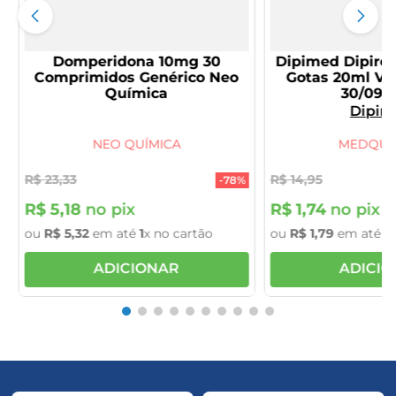
Domperidona 10mg 30
Dipimed Dipiro
Comprimidos Genérico Neo
Gotas 20ml V
Química
30/09/
Dipir
NEO QUÍMICA
MEDQUÍ
R$
23
,
33
R$
14
,
95
-
78%
R$
5
,
18
no pix
R$
1
,
74
no pix
ou
R$
5
,
32
em até
1
x no cartão
ou
R$
1
,
79
em até
1
x
ADICIONAR
ADICI