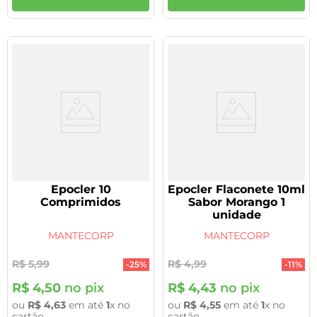
Epocler 10
Epocler Flaconete 10ml
Comprimidos
Sabor Morango 1
unidade
MANTECORP
MANTECORP
R$
5
,
99
R$
4
,
99
-
25%
-
11%
R$
4
,
50
no pix
R$
4
,
43
no pix
ou
R$
4
,
63
em até
1
x no
ou
R$
4
,
55
em até
1
x no
cartão
cartão