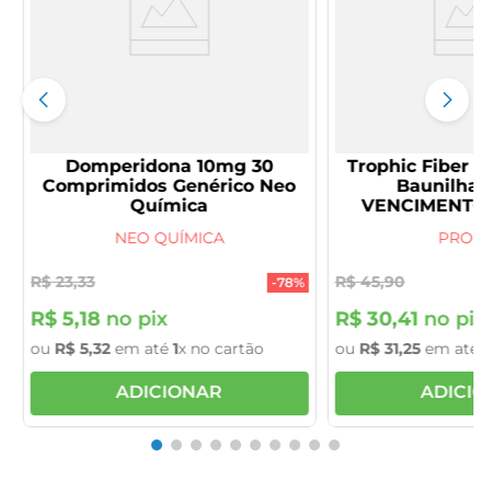
Domperidona 10mg 30
Trophic Fiber P
Comprimidos Genérico Neo
Baunilha 
Química
NEO QUÍMICA
PRODI
R$
23
,
33
R$
45
,
90
-
78%
R$
5
,
18
no pix
R$
30
,
41
no pix
ou
R$
5
,
32
em até
1
x no cartão
ou
R$
31
,
25
em até
1
ADICIONAR
ADICI