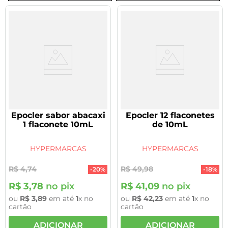
Epocler sabor abacaxi
Epocler 12 flaconetes
1 flaconete 10mL
de 10mL
HYPERMARCAS
HYPERMARCAS
R$
4
,
74
R$
49
,
98
-
20%
-
18%
R$
3
,
78
no pix
R$
41
,
09
no pix
ou
R$
3
,
89
em até
1
x no
ou
R$
42
,
23
em até
1
x no
cartão
cartão
ADICIONAR
ADICIONAR