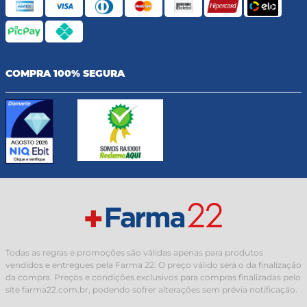
COMPRA 100% SEGURA
Todas as regras e promoções são válidas apenas para produtos
vendidos e entregues pela Farma 22. O preço válido será o da finalização
da compra. Preços e condições exclusivos para compras finalizadas pelo
site farma22.com.br, podendo sofrer alterações sem prévia notificação.