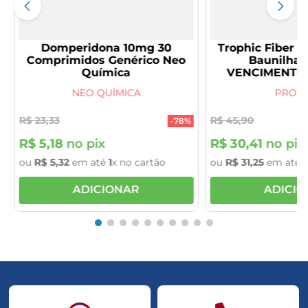
Domperidona 10mg 30
Trophic Fiber P
Comprimidos Genérico Neo
Baunilha 
Química
NEO QUÍMICA
PRODI
R$
23
,
33
R$
45
,
90
-
78%
R$
5
,
18
no pix
R$
30
,
41
no pix
ou
R$
5
,
32
em até
1
x no cartão
ou
R$
31
,
25
em até
1
ADICIONAR
ADICI