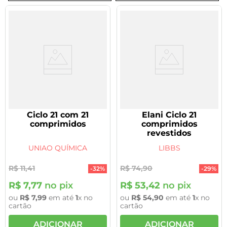
Ciclo 21 com 21
Elani Ciclo 21
comprimidos
comprimidos
revestidos
UNIAO QUÍMICA
LIBBS
R$
11
,
41
R$
74
,
90
-
32%
-
29%
R$
7
,
77
no pix
R$
53
,
42
no pix
ou
R$
7
,
99
em até
1
x no
ou
R$
54
,
90
em até
1
x no
cartão
cartão
ADICIONAR
ADICIONAR