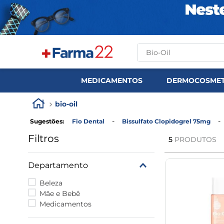
O que você procura?
MEDICAMENTOS
DERMOCOSMET
bio-oil
Sugestões
:
Fio Dental
Bissulfato Clopidogrel 75mg
Filtros
5
PRODUTOS
Departamento
Beleza
Mãe e Bebê
Medicamentos