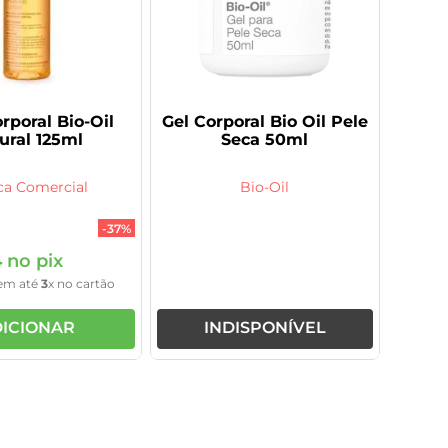
rporal Bio-Oil
Gel Corporal Bio Oil Pele
ural 125ml
Seca 50ml
ca Comercial
Bio-Oil
-
37%
4
no pix
em até
3
x no cartão
ICIONAR
INDISPONÍVEL