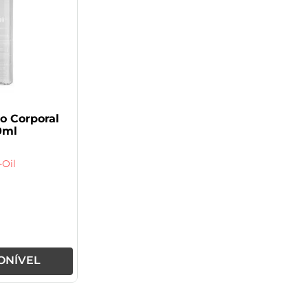
eo Corporal
0ml
-Oil
ONÍVEL