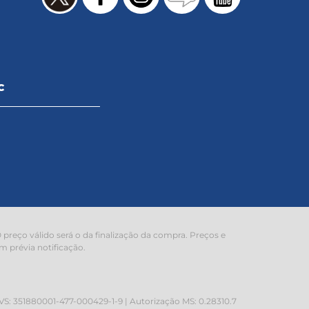
C
preço válido será o da finalização da compra. Preços e
m prévia notificação.
 351880001-477-000429-1-9 | Autorização MS: 0.28310.7