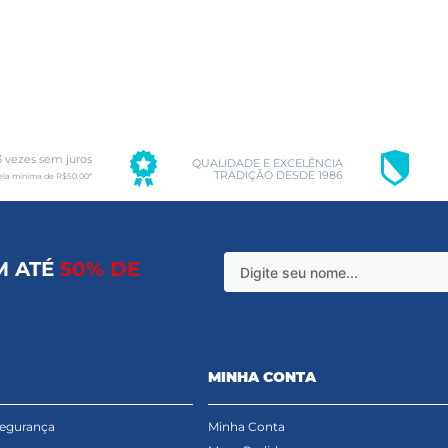
3 vezes sem juros
QUALIDADE E EXCELÊNCIA
TRADIÇÃO DESDE 1986
ela mínima de R$50,00*
M ATÉ
50% DE
MINHA CONTA
Segurança
Minha Conta