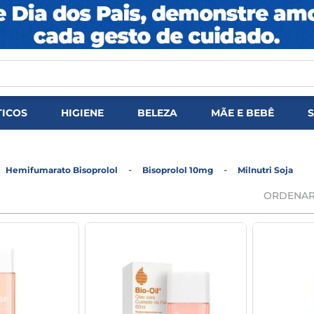
ICOS
HIGIENE
BELEZA
MÃE E BEBÊ
Hemifumarato Bisoprolol
Bisoprolol 10mg
Milnutri Soja
ORDENAR