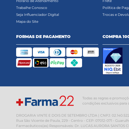
Horário de Atendimento
Frete
Trabalhe Conosco
Política de Pa
Seja Influenciador Digital
Trocas e Devol
Mapa do Site
FORMAS DE PAGAMENTO
COMPRA 10
Todas as regras e promoçõe
condições exclusivos para 
DROGARIA VINTE E DOIS DE SETEMBRO LTDA | CNPJ: 02.140.522/000
Rua São Vicente de Paula, 229 - Centro - CEP: 07012-071 - Guarul
Farmacêuticos(as) Responsáveis: Dr. LUCAS AURORA SANTOS CRF