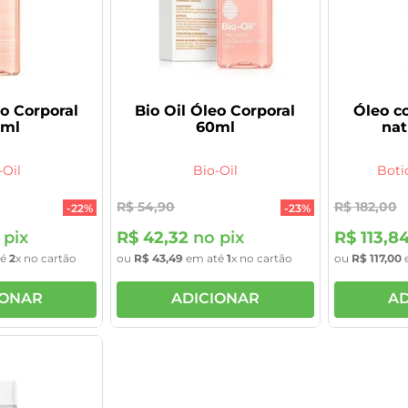
eo Corporal
Bio Oil Óleo Corporal
Óleo co
5ml
60ml
nat
-Oil
Bio-Oil
Boti
R$
54
,
90
R$
182
,
00
-
22%
-
23%
 pix
R$
42
,
32
no pix
R$
113
,
8
té
2
x no cartão
ou
R$
43
,
49
em até
1
x no cartão
ou
R$
117
,
00
IONAR
ADICIONAR
AD