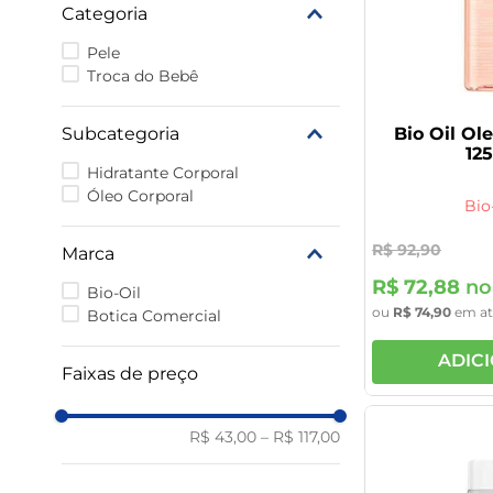
Categoria
Pele
Troca do Bebê
Subcategoria
Bio Oil Ol
12
Hidratante Corporal
Óleo Corporal
Bio
R$
92
,
90
Marca
R$
72
,
88
no
Bio-Oil
ou
R$
74
,
90
em a
Botica Comercial
ADIC
Faixas de preço
R$ 43,00
–
R$ 117,00