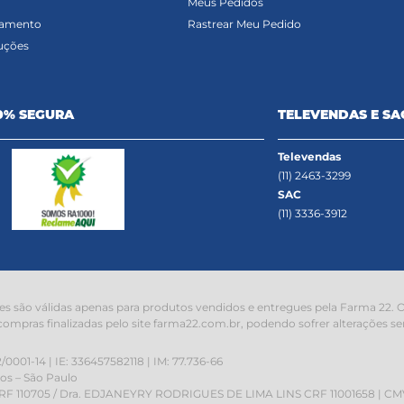
Meus Pedidos
gamento
Rastrear Meu Pedido
uções
0% SEGURA
TELEVENDAS E SA
Televendas
(11) 2463-3299
SAC
(11) 3336-3912
s são válidas apenas para produtos vendidos e entregues pela Farma 22. O 
compras finalizadas pelo site farma22.com.br, podendo sofrer alterações se
1-14 | IE: 336457582118 | IM: 77.736-66
hos – São Paulo
 110705 / Dra. EDJANEYRY RODRIGUES DE LIMA LINS CRF 11001658 | CMVS: