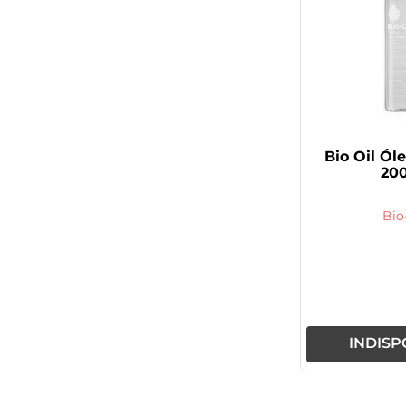
Bio Oil Ól
20
Bio
INDISP