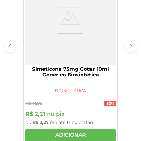
Simeticona 75mg Gotas 10ml
Genérico Biosintética
BIOSINTÉTICA
R$
11
,
95
-
82%
R$
2
,
21
no pix
ou
R$
2
,
27
em até
1
x no cartão
ADICIONAR