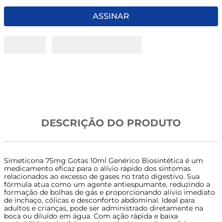
8
º
tadalafila 5mg
ASSINAR
9
º
vitamina
10
º
rivaroxabana 20mg
DESCRIÇÃO DO PRODUTO
Simeticona 75mg Gotas 10ml Genérico Biosintética é um
medicamento eficaz para o alívio rápido dos sintomas
relacionados ao excesso de gases no trato digestivo. Sua
fórmula atua como um agente antiespumante, reduzindo a
formação de bolhas de gás e proporcionando alívio imediato
de inchaço, cólicas e desconforto abdominal. Ideal para
adultos e crianças, pode ser administrado diretamente na
boca ou diluído em água. Com ação rápida e baixa