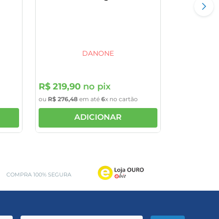
DANONE
R$
219
,
90
no pix
ou
R$
276
,
48
em até
6
x no cartão
ADICIONAR
COMPRA 100% SEGURA