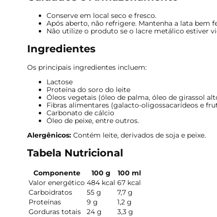
Conserve em local seco e fresco.
Após aberto, não refrigere. Mantenha a lata bem 
Não utilize o produto se o lacre metálico estiver v
Ingredientes
Os principais ingredientes incluem:
Lactose
Proteína do soro do leite
Óleos vegetais (óleo de palma, óleo de girassol alt
Fibras alimentares (galacto-oligossacarídeos e fru
Carbonato de cálcio
Óleo de peixe, entre outros.
Alergênicos:
Contém leite, derivados de soja e peixe.
Tabela Nutricional
Componente
100 g
100 ml
Valor energético
484 kcal
67 kcal
Carboidratos
55 g
7,7 g
Proteínas
9 g
1,2 g
Gorduras totais
24 g
3,3 g