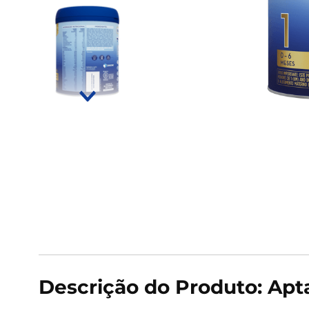
9
º
rivaroxabana 20mg
10
º
vitamina
Descrição do Produto: Apt