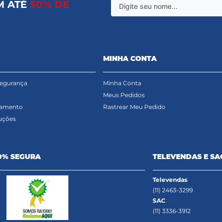
M ATÉ
50% DE
MINHA CONTA
Segurança
Minha Conta
Meus Pedidos
gamento
Rastrear Meu Pedido
uções
0% SEGURA
TELEVENDAS E SA
Televendas
(11) 2463-3299
SAC
(11) 3336-3912