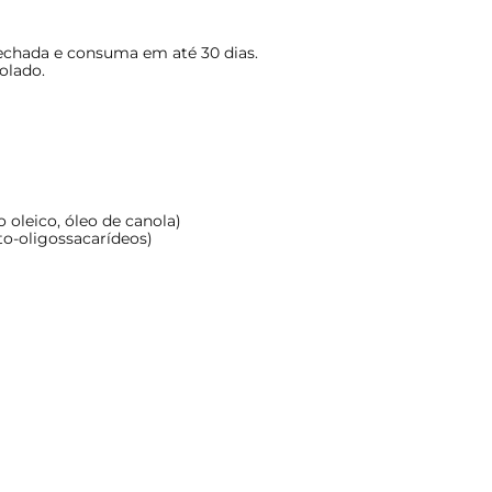
fechada e consuma em até 30 dias.
iolado.
o oleico, óleo de canola)
to-oligossacarídeos)