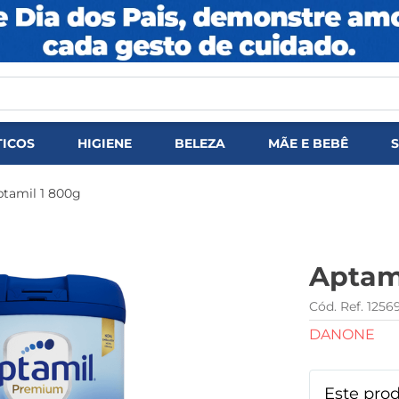
DOS
ICOS
HIGIENE
BELEZA
MÃE E BEBÊ
ptamil 1 800g
Aptami
1256
DANONE
Este pro