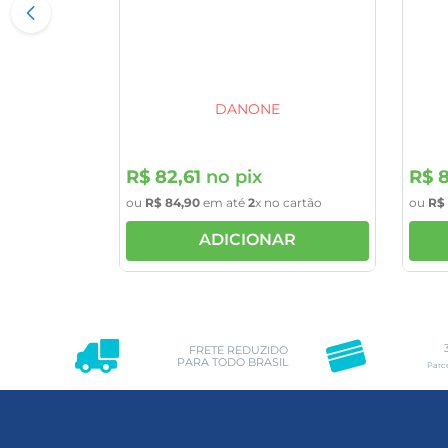
DANONE
R$
82
,
61
no pix
R$
ou
R$
84
,
90
em até
2
x no cartão
ou
R$
ADICIONAR
FRETE REDUZIDO
PARA TODO BRASIL
Parc