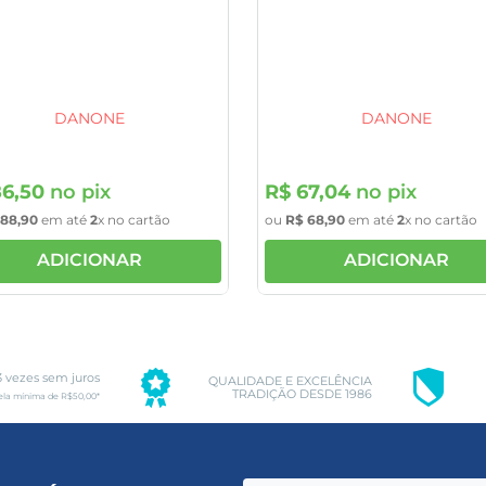
DANONE
DANONE
86
,
50
no pix
R$
67
,
04
no pix
88
,
90
em até
2
x no cartão
ou
R$
68
,
90
em até
2
x no cartão
ADICIONAR
ADICIONAR
3 vezes sem juros
QUALIDADE E EXCELÊNCIA
TRADIÇÃO DESDE 1986
ela mínima de R$50,00*